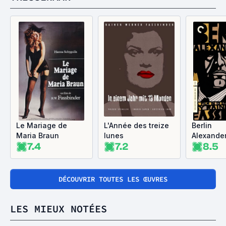
Le Mariage de
L'Année des treize
Berlin
Maria Braun
lunes
Alexander
7.4
7.2
8.5
DÉCOUVRIR TOUTES LES ŒUVRES
LES MIEUX NOTÉES