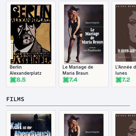
Berlin
Le Mariage de
L'Année d
Alexanderplatz
Maria Braun
lunes
8.5
7.4
7.2
FILMS