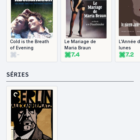
Cold is the Breath
Le Mariage de
L'Année d
of Evening
Maria Braun
lunes
-
7.4
7.2
SÉRIES