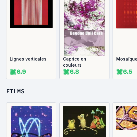
Lignes verticales
Caprice en
Mosaïqu
couleurs
6.9
6.8
6.5
FILMS