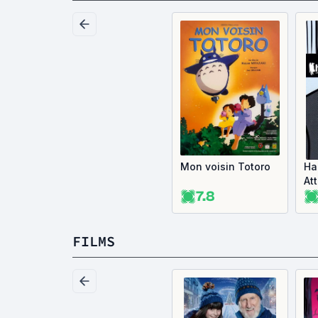
Mon voisin Totoro
Ha
At
7.8
FILMS