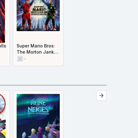
lls
Super Mario Bros:
The Morton Jankel
-
Cut