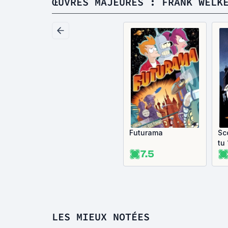
ŒUVRES MAJEURES : FRANK WELK
Futurama
Sc
tu 
7.5
LES MIEUX NOTÉES