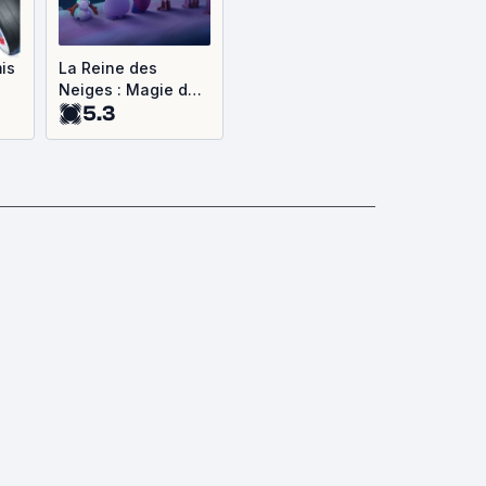
is
La Reine des
Neiges : Magie des
5.3
Aurores Boréales