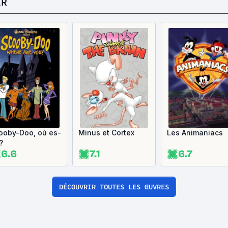
ER
ooby-Doo, où es-
Minus et Cortex
Les Animaniacs
?
6.6
7.1
6.7
DÉCOUVRIR TOUTES LES ŒUVRES