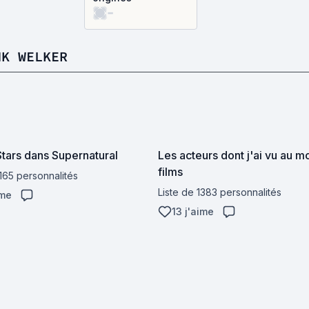
-
NK WELKER
tars dans Supernatural
Les acteurs dont j'ai vu au m
films
 165 personnalités
Liste de 1383 personnalités
ime
13 j'aime