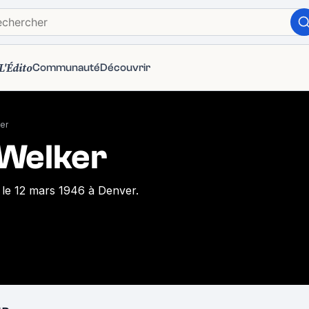
L'Édito
Communauté
Découvrir
er
Welker
 le 12 mars 1946 à Denver.