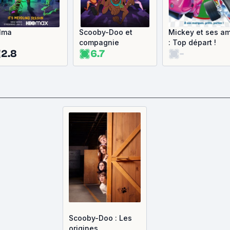
lma
Scooby-Doo et
Mickey et ses am
compagnie
: Top départ !
2.8
6.7
-
Scooby-Doo : Les
origines