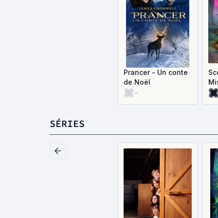
Prancer - Un conte
Sc
de Noël
Mi
-
d'
SÉRIES