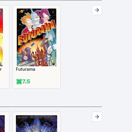
r
Futurama
7.5