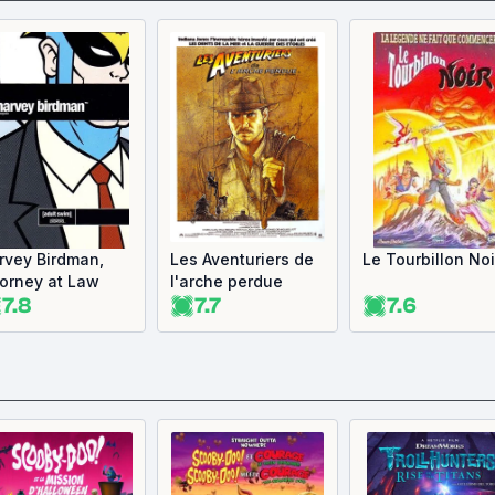
rvey Birdman,
Les Aventuriers de
Le Tourbillon Noi
torney at Law
l'arche perdue
7.8
7.7
7.6