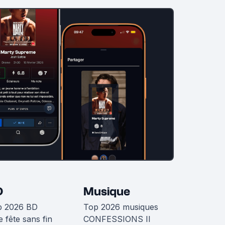
D
Musique
p 2026 BD
Top 2026 musiques
 fête sans fin
CONFESSIONS II