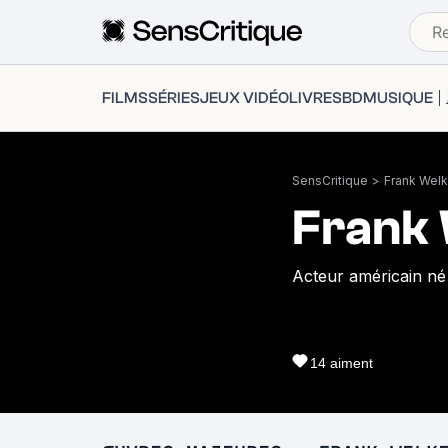
FILMS
SÉRIES
JEUX VIDÉO
LIVRES
BD
MUSIQUE
SensCritique
>
Frank Welk
Frank 
Acteur américain né
14
aiment