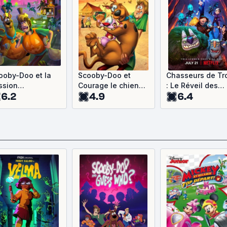
ooby-Doo et la
Scooby-Doo et
Chasseurs de Tro
ssion
Courage le chien
: Le Réveil des
6.2
4.9
6.4
Halloween
froussard
Titans