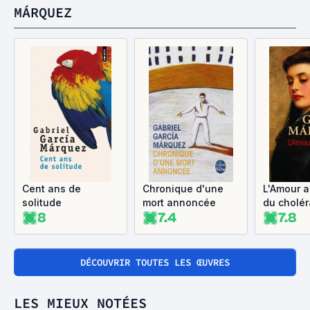
MÁRQUEZ
Cent ans de
Chronique d'une
L'Amour 
solitude
mort annoncée
du cholér
8
7.4
7.8
DÉCOUVRIR TOUTES LES ŒUVRES
LES MIEUX NOTÉES