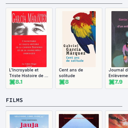
L'Incroyable et
Cent ans de
Journal d
Triste Histoire de la
solitude
Enlèveme
8.1
8
7.9
candide Eréndira et
de sa grand-mère
diabolique
FILMS