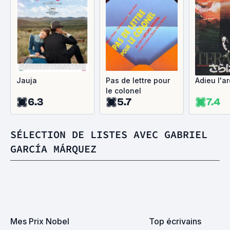
Jauja
Pas de lettre pour
Adieu l'a
le colonel
6.3
5.7
7.4
SÉLECTION DE LISTES AVEC GABRIEL
GARCÍA MÁRQUEZ
Mes Prix Nobel
Top écrivains