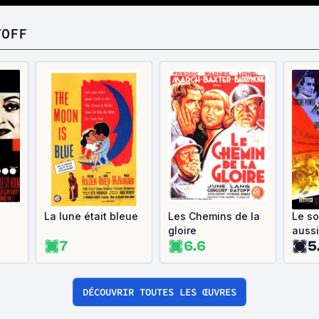
TOFF
La lune était bleue
Les Chemins de la
Le so
gloire
aussi
7
6.6
5
DÉCOUVRIR TOUTES LES ŒUVRES