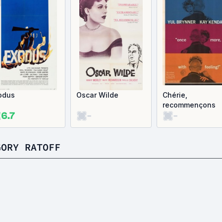
odus
Oscar Wilde
Chérie,
recommençons
6.7
-
-
GORY RATOFF