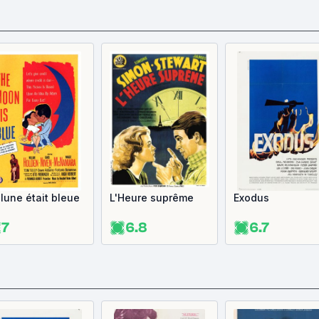
 lune était bleue
L'Heure suprême
Exodus
7
6.8
6.7