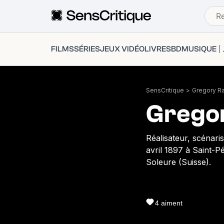
FILMS
SÉRIES
JEUX VIDÉO
LIVRES
BD
MUSIQUE
SensCritique
>
Gregory Ra
Gregor
Réalisateur, scénari
avril 1897 à Saint-P
Soleure (Suisse).
4
aiment