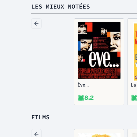
LES MIEUX NOTÉES
Ève...
La
8.2
FILMS