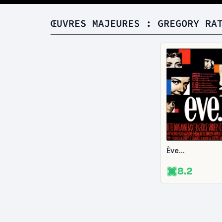
ŒUVRES MAJEURES : GREGORY RA
Ève...
8.2