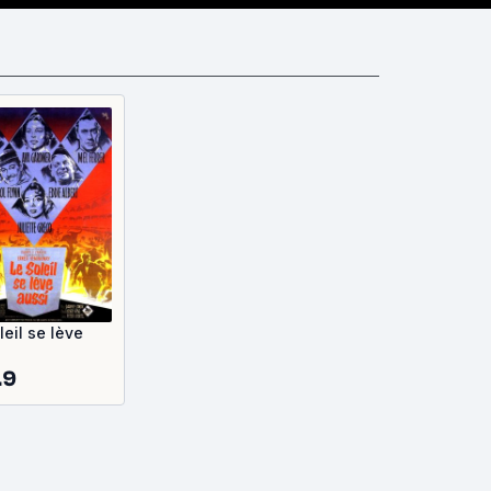
leil se lève
.9