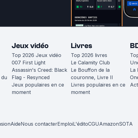
Jeux vidéo
Livres
B
Top 2026 Jeux vidéo
Top 2026 livres
To
007 First Light
Le Calamity Club
Une
Assassin's Creed: Black
Le Bouffon de la
La 
 du
Flag - Resynced
couronne, Livre II
One
Jeux populaires en ce
Livres populaires en ce
Act
moment
moment
nsion
Aide
Nous contacter
Emploi
L'édito
CGU
Amazon
SOTA