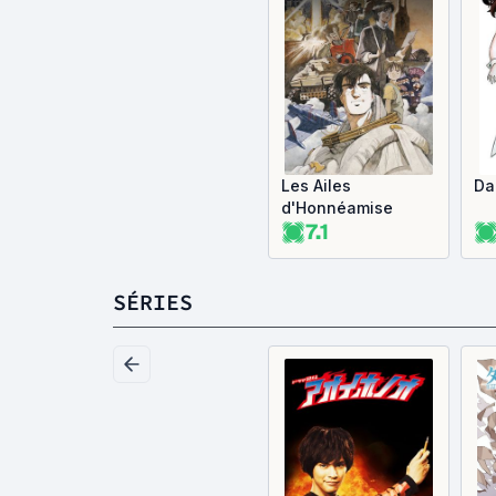
Les Ailes
Da
d'Honnéamise
7.1
SÉRIES