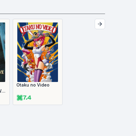
Otaku no Video
War
7.4