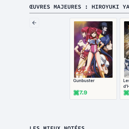
ŒUVRES MAJEURES : HIROYUKI Y
Gunbuster
Le
d'
7.9
LES MIEUX NOTÉES