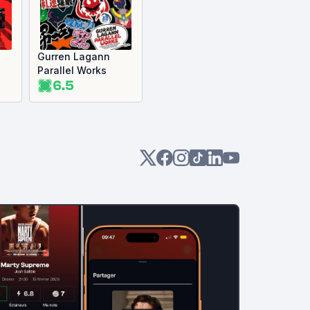
Gurren Lagann
Parallel Works
6.5