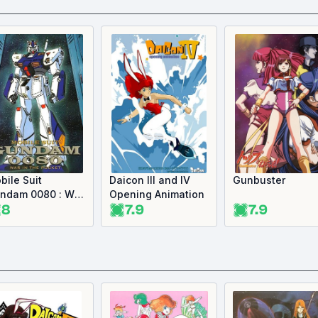
bile Suit
Daicon III and IV
Gunbuster
ndam 0080 : War
Opening Animation
8
7.9
7.9
 the Pocket