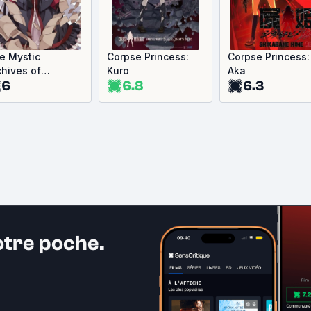
e Mystic
Corpse Princess:
Corpse Princess:
chives of
Kuro
Aka
6
6.8
6.3
ntalian
otre poche.