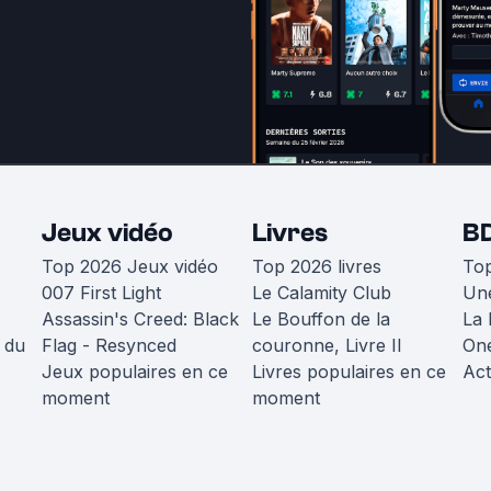
Jeux vidéo
Livres
B
Top 2026 Jeux vidéo
Top 2026 livres
To
007 First Light
Le Calamity Club
Une
Assassin's Creed: Black
Le Bouffon de la
La 
 du
Flag - Resynced
couronne, Livre II
One
Jeux populaires en ce
Livres populaires en ce
Act
moment
moment