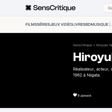
FILMS
SÉRIES
JEUX VIDÉO
LIVRES
BD
MUSIQUE
SensCritique
>
Hiroyuki 
Hiroyu
Réalisateur, acteur,
1962 à Niigata.
9
aiment