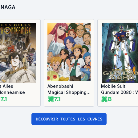
AMAGA
s Ailes
Abenobashi
Mobile Suit
Honnéamise
Magical Shopping
Gundam 0080 : 
7.1
7.1
8
Street
in the Pocket
DÉCOUVRIR TOUTES LES ŒUVRES