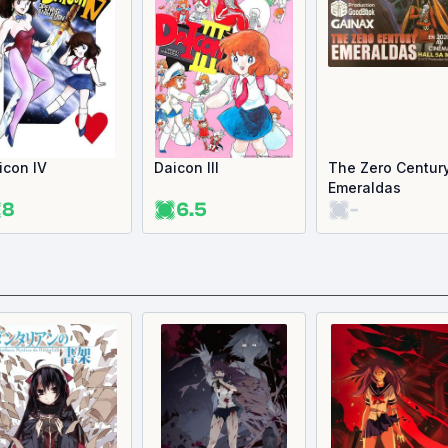
icon IV
Daicon III
The Zero Centur
Emeraldas
8
6.5
-