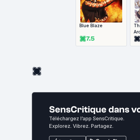
Blue Blaze
Th
Ar
7.5
Da
SensCritique dans v
Téléchargez l’app SensCritique.
Explorez. Vibrez. Partagez.