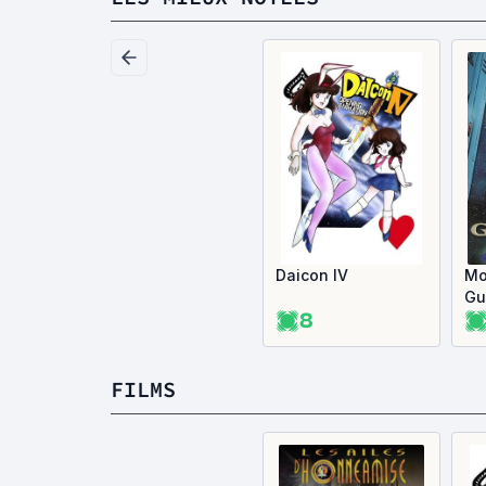
Daicon IV
Mo
Gu
8
in
FILMS