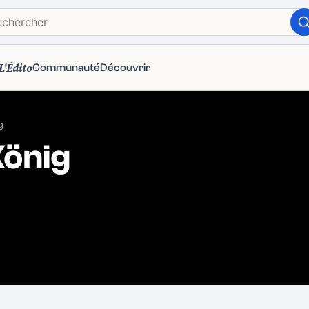
L'Édito
Communauté
Découvrir
g
önig