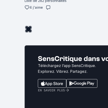
Liste de 282 personnalités
4 j'aime
SensCritique dans v
Téléchargez l’app SensCritique.
Explorez. Vibrez. Partagez.
EN SAVOIR PLUS