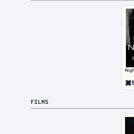
Nig
5
FILMS