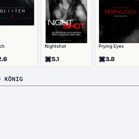
tch
Nightshot
Prying Eyes
2.6
5.1
3.8
O KÖNIG