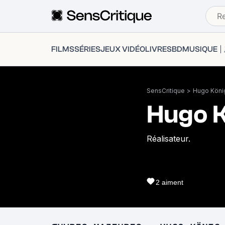
FILMS
SÉRIES
JEUX VIDÉO
LIVRES
BD
MUSIQUE
SensCritique
>
Hugo Köni
Hugo K
Réalisateur.
2
aiment