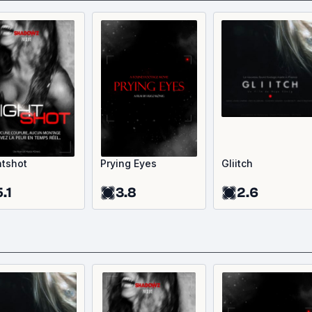
htshot
Prying Eyes
Gliitch
.1
3.8
2.6