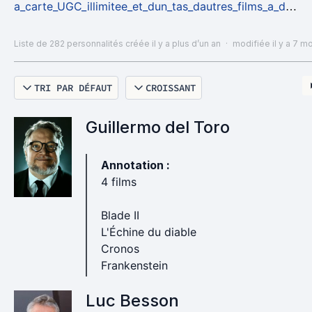
a_carte_UGC_illimitee_et_dun_tas_dautres_films_a_dec
ouvrir/3991071
Liste de 282 personnalités
créée il y a plus d’un an
·
modifiée il y a 7 m
TRI PAR DÉFAUT
CROISSANT
Guillermo del Toro
Annotation :
4 films
Blade II
L'Échine du diable
Cronos
Frankenstein
Luc Besson