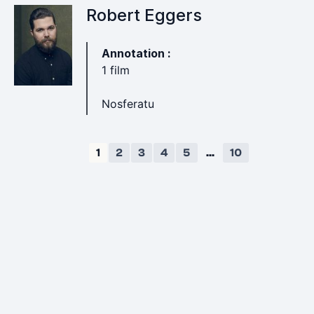
Robert Eggers
Annotation :
1 film
Nosferatu
1
2
3
4
5
...
10