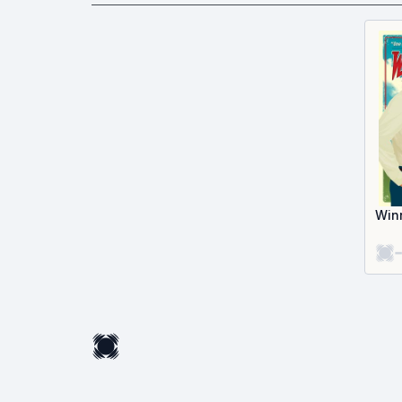
Win
-