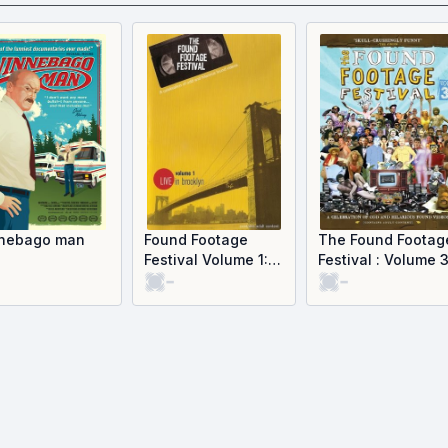
nebago man
Found Footage
The Found Footag
Festival Volume 1:
Festival : Volume 
-
-
Live in Brooklyn