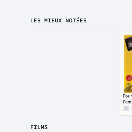
LES MIEUX NOTÉES
Fou
Fest
-
Live
FILMS