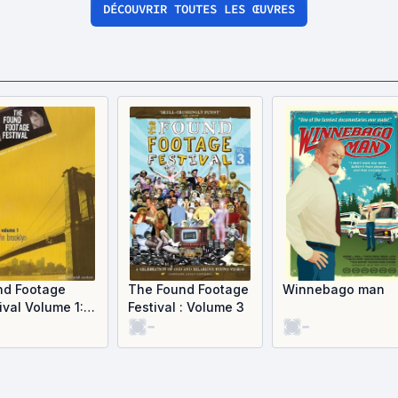
DÉCOUVRIR TOUTES LES ŒUVRES
nd Footage
The Found Footage
Winnebago man
ival Volume 1:
Festival : Volume 3
-
-
 in Brooklyn