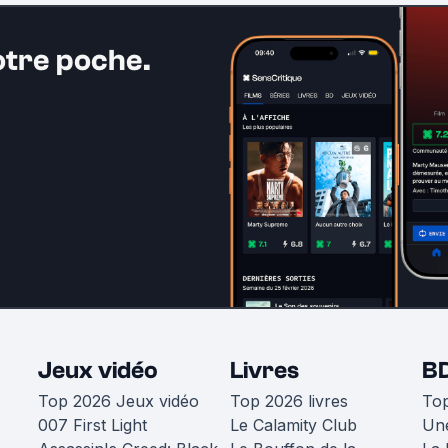
otre poche.
Jeux vidéo
Livres
B
Top 2026 Jeux vidéo
Top 2026 livres
To
007 First Light
Le Calamity Club
Une