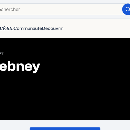
L'Édito
Communauté
Découvrir
ey
Rebney