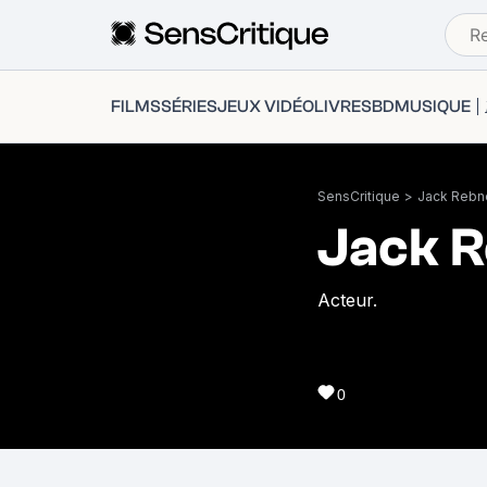
FILMS
SÉRIES
JEUX VIDÉO
LIVRES
BD
MUSIQUE
SensCritique
>
Jack Rebn
Jack 
Acteur.
0