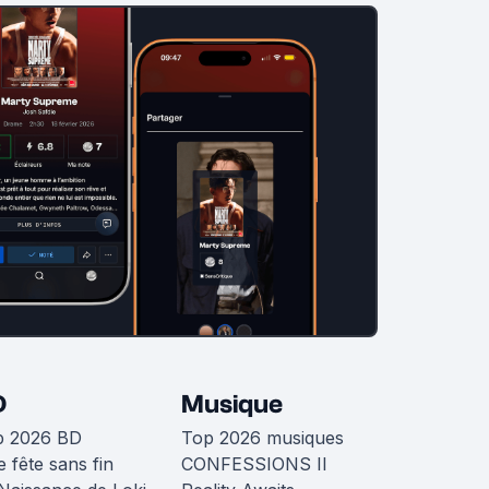
D
Musique
p 2026 BD
Top 2026 musiques
 fête sans fin
CONFESSIONS II