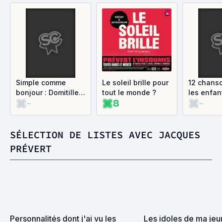
Simple comme
Le soleil brille pour
12 chans
bonjour : Domitille
tout le monde ?
les enfan
-
8
-
et Amaury chantent
Jacques Prévert
SÉLECTION DE LISTES AVEC JACQUES
PRÉVERT
Personnalités dont j'ai vu les 
Les idoles de ma je