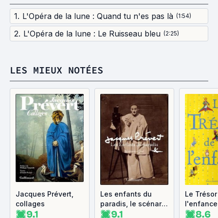
1
.
L'Opéra de la lune : Quand tu n'es pas là
(
1:54
)
2
.
L'Opéra de la lune : Le Ruisseau bleu
(
2:25
)
LES MIEUX NOTÉES
Jacques Prévert,
Les enfants du
Le Trésor
collages
paradis, le scénario
l'enfance
9.1
9.1
8.6
original de Jacques