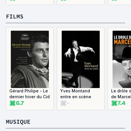
Prévert
FILMS
Gérard Philipe - Le
Yves Montand
Le drôle 
dernier hiver du Cid
entre en scène
de Marce
6.7
-
7.4
MUSIQUE