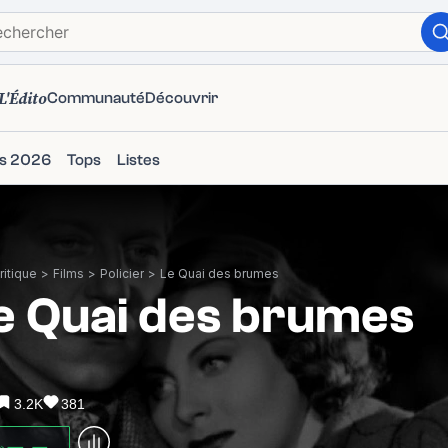
L'Édito
Communauté
Découvrir
ms 2026
Tops
Listes
itique
>
Films
>
Policier
>
Le Quai des brumes
e Quai des brumes
3.2K
381