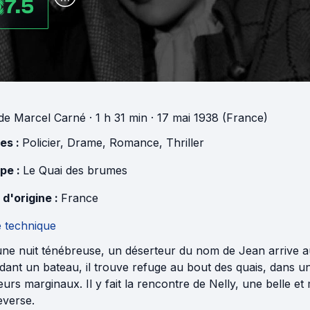
7.5
de
Marcel Carné
· 1 h 31 min
· 17 mai 1938 (France)
es :
Policier
,
Drame
,
Romance
,
Thriller
pe :
Le Quai des brumes
 d'origine :
France
e technique
ne nuit ténébreuse, un déserteur du nom de Jean arrive au
dant un bateau, il trouve refuge au bout des quais, dans u
eurs marginaux. Il y fait la rencontre de Nelly, une belle e
everse.