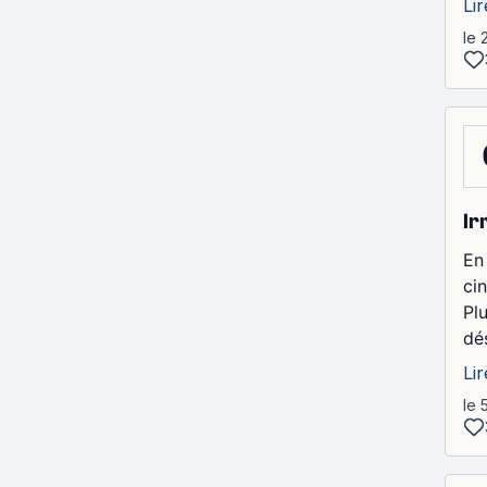
Lir
le 
Ir
En
ci
Pl
dés
Lir
le 