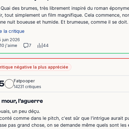
 Quai des brumes, très librement inspiré du roman éponyme 
ir, tout simplement un film magnifique. Cela commence, no
une nuit boueuse et humide. Et brumeuse, comme il se doit. J
e la critique
5 juin 2026
10 j'aime
7
44
ritique négative la plus appréciée
Fatpooper
5
14231 critiques
 mour, l'aguerre
uais, un peu déçu.
conté comme dans le pitch, c'est sûr que l'intrigue aurait 
sse pas grand chose, on se demande même quels sont les enj