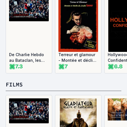
De Charlie Hebdo
Terreur et glamour
Hollywoo
au Bataclan, les
- Montée et déclin
Confident
7.3
7
6.8
derniers secrets
du studio Hammer
égouts du
des attentats de
2015
FILMS