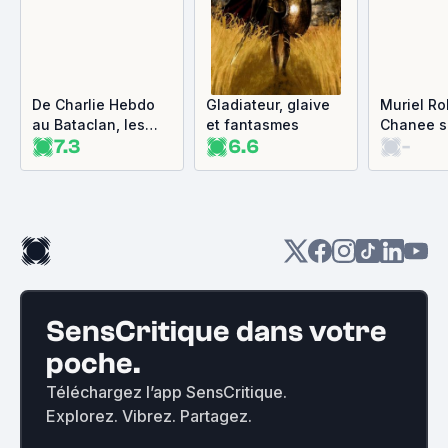
De Charlie Hebdo
Gladiateur, glaive
Muriel Ro
au Bataclan, les
et fantasmes
Chanee su
7.3
6.6
-
derniers secrets
des élép
des attentats de
2015
SensCritique dans votre
poche.
Téléchargez l’app SensCritique.
Explorez. Vibrez. Partagez.