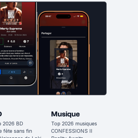
D
Musique
p 2026 BD
Top 2026 musiques
 fête sans fin
CONFESSIONS II