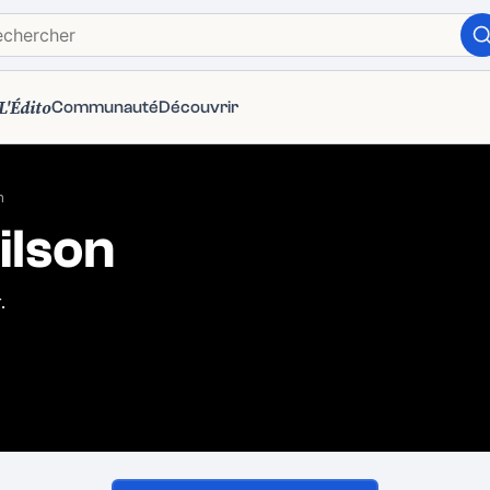
L'Édito
Communauté
Découvrir
n
ilson
.