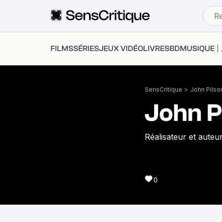
FILMS
SÉRIES
JEUX VIDÉO
LIVRES
BD
MUSIQUE
SensCritique
>
John Pilso
John P
Réalisateur et auteur
0