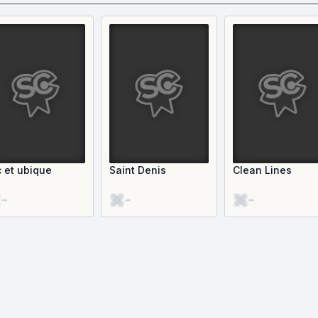
c et ubique
Saint Denis
Clean Lines
-
-
-