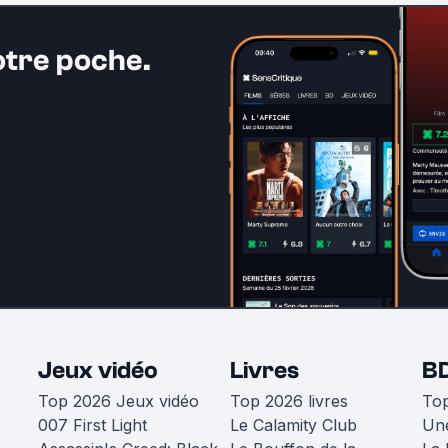
otre poche.
Jeux vidéo
Livres
B
Top 2026 Jeux vidéo
Top 2026 livres
To
007 First Light
Le Calamity Club
Une