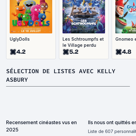
UglyDolls
Les Schtroumpfs et
Gnomeo et
le Village perdu
4.2
5.2
4.8
SÉLECTION DE LISTES AVEC KELLY
ASBURY
Recensement cinéastes vus en 
Ils nous ont quittés e
2025
Liste de 607 personnali