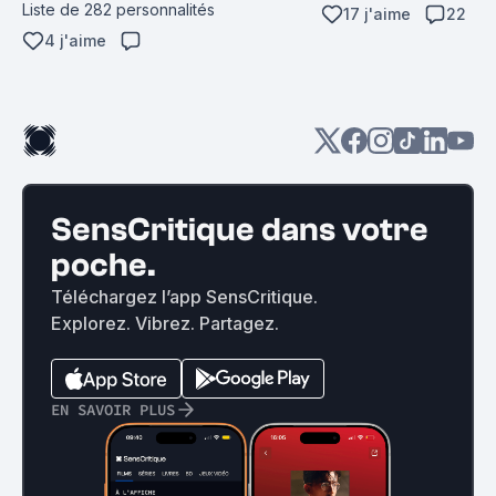
Liste de 282 personnalités
17 j'aime
22
4 j'aime
SensCritique dans votre
poche.
Téléchargez l’app SensCritique.
Explorez. Vibrez. Partagez.
EN SAVOIR PLUS