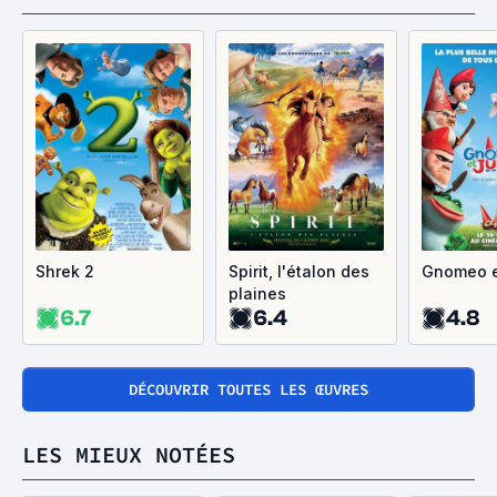
Shrek 2
Spirit, l'étalon des
Gnomeo et
plaines
6.7
6.4
4.8
DÉCOUVRIR TOUTES LES ŒUVRES
LES MIEUX NOTÉES