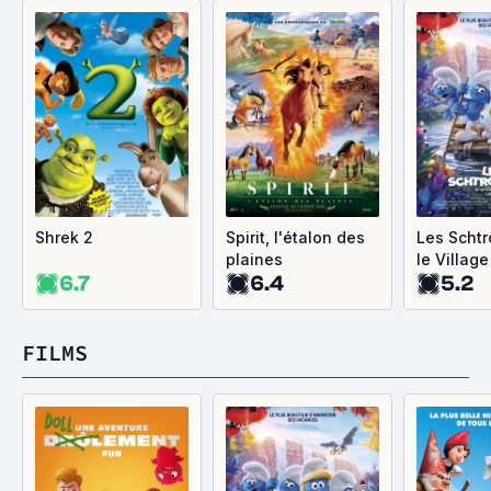
Shrek 2
Spirit, l'étalon des
Les Schtr
plaines
le Villag
6.7
6.4
5.2
FILMS