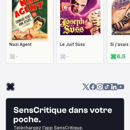
Nazi Agent
Le Juif Süss
Si j'avais
-
-
6.5
SensCritique dans votre
poche.
Téléchargez l’app SensCritique.