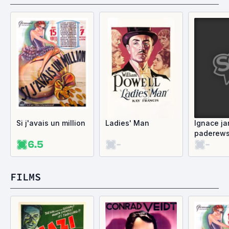
Si j'avais un million
Ladies' Man
Ignace ja
paderews
6.5
-
-
FILMS