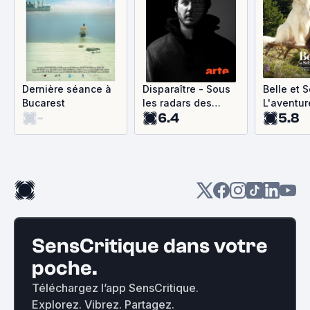
Dernière séance à
Disparaître - Sous
Belle et S
Bucarest
les radars des
L'aventur
-
6.4
5.8
algorithmes
continue..
SensCritique dans votre
poche.
Téléchargez l’app SensCritique.
Explorez. Vibrez. Partagez.