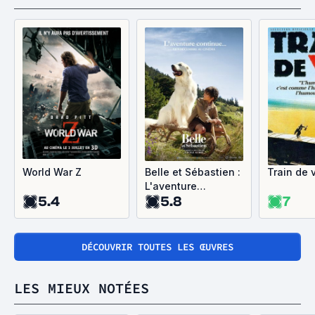
World War Z
Belle et Sébastien :
Train de 
L'aventure
5.4
5.8
7
continue...
DÉCOUVRIR TOUTES LES ŒUVRES
LES MIEUX NOTÉES