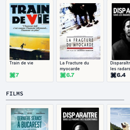
Train de vie
La Fracture du
Disparaît
myocarde
les radar
7
6.7
6.4
algorithm
FILMS