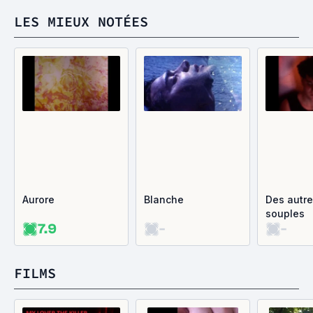
LES MIEUX NOTÉES
Aurore
Blanche
Des autre
souples
7.9
-
-
FILMS