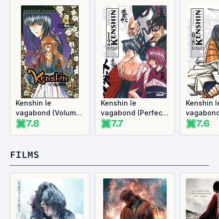
Kenshin le
Kenshin le
Kenshin l
vagabond (Volume
vagabond (Perfect
vagabond
7.8
7.7
7.6
double), tome 11
Edition), tome 12
Edition),
FILMS