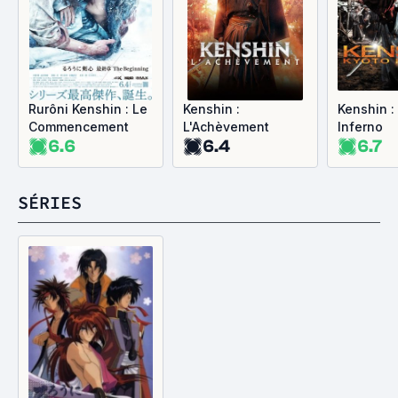
Rurôni Kenshin : Le
Kenshin :
Kenshin :
Commencement
L'Achèvement
Inferno
6.6
6.4
6.7
SÉRIES