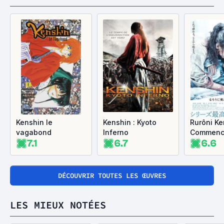
Kenshin le
Kenshin : Kyoto
Rurôni Ke
vagabond
Inferno
Commenc
7.1
6.7
6.6
DÉCOUVRIR TOUTES LES ŒUVRES
LES MIEUX NOTÉES