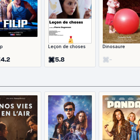
ip
Leçon de choses
Dinosaure
4.2
5.8
-