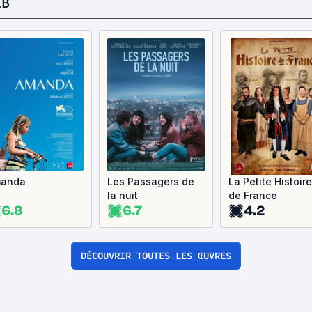
LB
anda
Les Passagers de
La Petite Histoire
la nuit
de France
6.8
6.7
4.2
DÉCOUVRIR TOUTES LES ŒUVRES