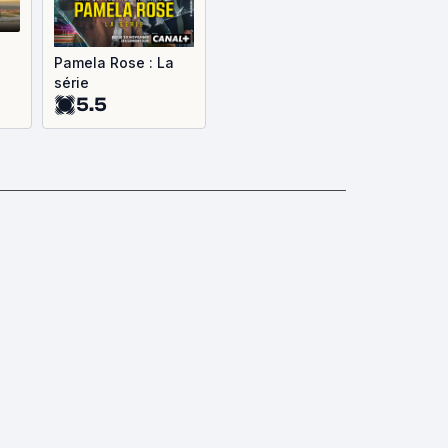
Pamela Rose : La
série
5.5