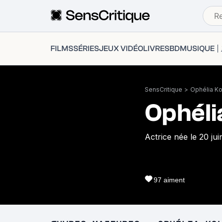
FILMS
SÉRIES
JEUX VIDÉO
LIVRES
BD
MUSIQUE
SensCritique
>
Ophélia Ko
Ophéli
Actrice née le 20 jui
97
aiment