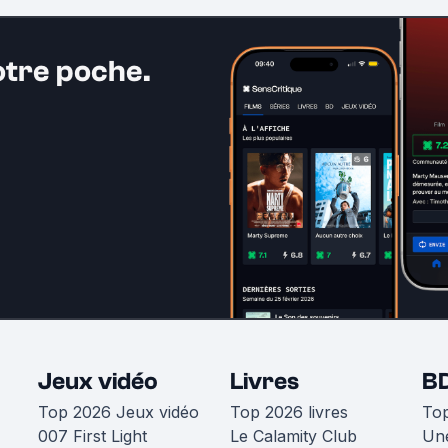
otre poche.
Jeux vidéo
Livres
B
Top 2026 Jeux vidéo
Top 2026 livres
To
007 First Light
Le Calamity Club
Une