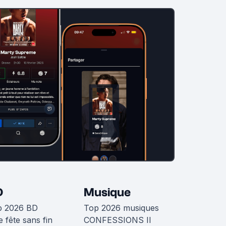
D
Musique
p 2026 BD
Top 2026 musiques
 fête sans fin
CONFESSIONS II