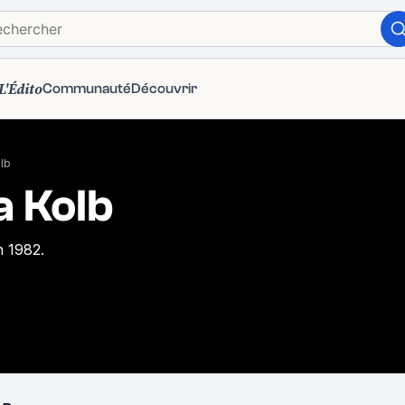
L'Édito
Communauté
Découvrir
lb
a Kolb
n 1982.