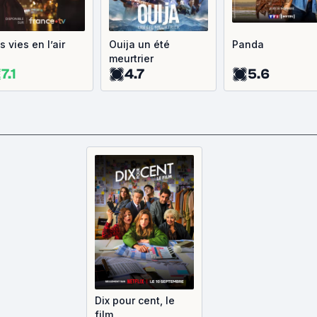
 vies en l’air
Ouija un été
Panda
meurtrier
7.1
4.7
5.6
Dix pour cent, le
film