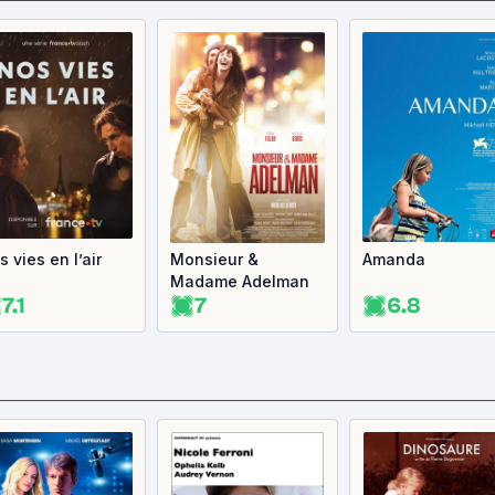
 vies en l’air
Monsieur &
Amanda
Madame Adelman
7.1
7
6.8