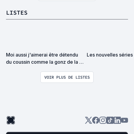
LISTES
Moi aussi j'aimerai être détendu 
Les nouvelles série
du coussin comme la gonz de la 
photo mais j'peux pas, car 
comme si j'avais pas déjà assez 
VOIR PLUS DE LISTES
de films à voir, y'a aussi les 
foutues PUTAIN DE SÉRIES !