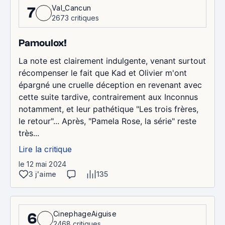
Val_Cancun
7
2673 critiques
Pamoulox!
La note est clairement indulgente, venant surtout
récompenser le fait que Kad et Olivier m'ont
épargné une cruelle déception en revenant avec
cette suite tardive, contrairement aux Inconnus
notamment, et leur pathétique "Les trois frères,
le retour"... Après, "Pamela Rose, la série" reste
très...
Lire la critique
le 12 mai 2024
3 j'aime
135
CinephageAiguise
6
2468 critiques