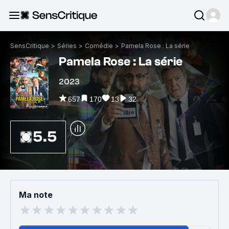
SensCritique
>
Séries
>
Comédie
>
Pamela Rose : La série
Pamela Rose : La série
2023
657
170
13
32
5.5
Ma note