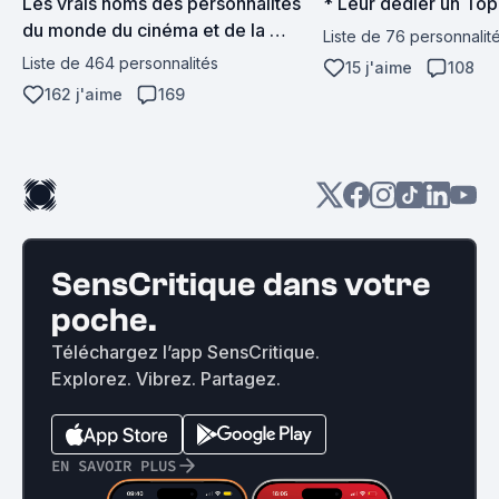
Les vrais noms des personnalités 
* Leur dédier un Top
du monde du cinéma et de la 
Liste de 76 personnalit
télévision
Liste de 464 personnalités
15 j'aime
108
162 j'aime
169
SensCritique dans votre
poche.
Téléchargez l’app SensCritique.
Explorez. Vibrez. Partagez.
EN SAVOIR PLUS