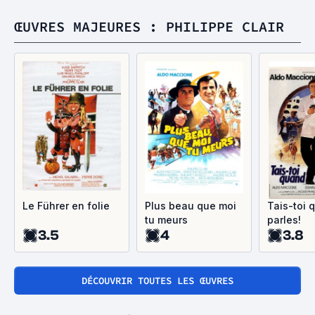
ŒUVRES MAJEURES : PHILIPPE CLAIR
Le Führer en folie
Plus beau que moi
Tais-toi 
tu meurs
parles!
3.5
4
3.8
DÉCOUVRIR TOUTES LES ŒUVRES