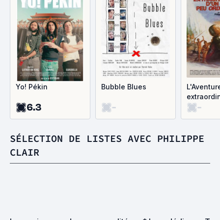
Yo! Pékin
Bubble Blues
L'Aventur
extraordi
6.3
-
-
papa peu 
SÉLECTION DE LISTES AVEC PHILIPPE
CLAIR