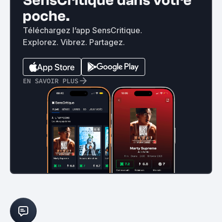
SensCritique dans votre
poche.
Téléchargez l’app SensCritique.
Explorez. Vibrez. Partagez.
EN SAVOIR PLUS