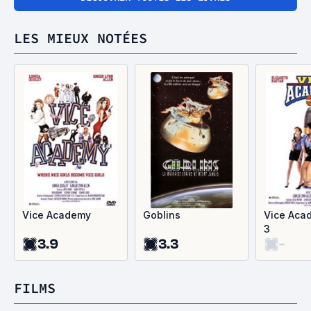
LES MIEUX NOTÉES
Vice Academy
Goblins
Vice Aca
3
3.9
3.3
-
FILMS