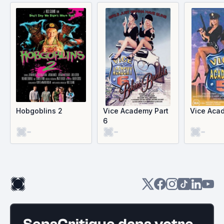
Hobgoblins 2
Vice Academy Part
Vice Aca
6
-
-
-