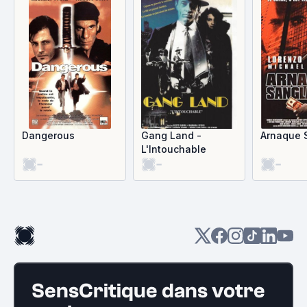
Dangerous
Gang Land -
Arnaque 
L'Intouchable
-
-
-
SensCritique dans votre