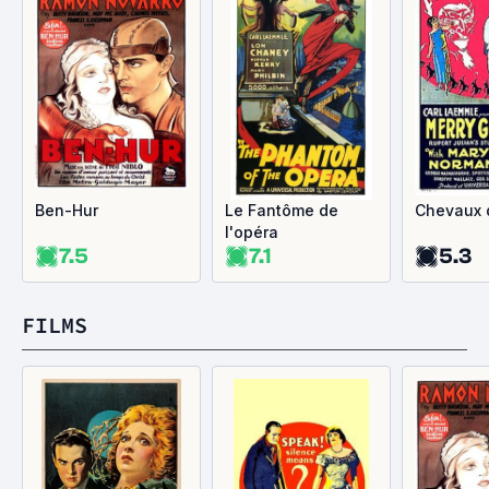
Ben-Hur
Le Fantôme de
Chevaux 
l'opéra
7.5
7.1
5.3
FILMS