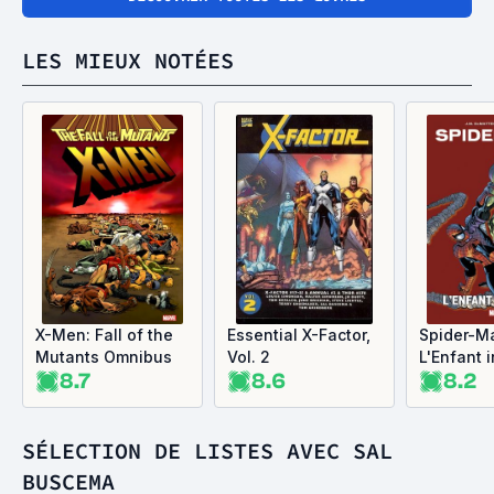
LES MIEUX NOTÉES
X-Men: Fall of the
Essential X-Factor,
Spider-Ma
Mutants Omnibus
Vol. 2
L'Enfant i
8.7
8.6
8.2
SÉLECTION DE LISTES AVEC SAL
BUSCEMA