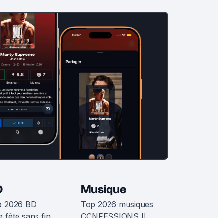
D
Musique
p 2026 BD
Top 2026 musiques
 fête sans fin
CONFESSIONS II