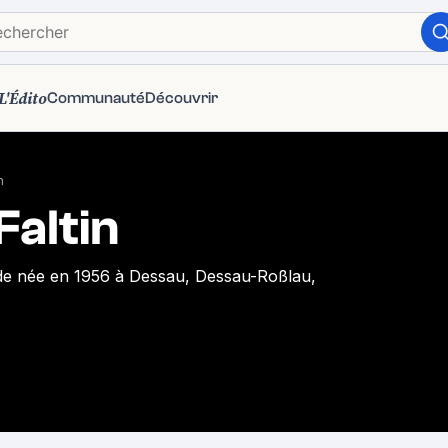
L'Édito
Communauté
Découvrir
n
Faltin
nde née en 1956 à Dessau, Dessau-Roßlau,