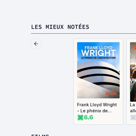
LES MIEUX NOTÉES
Frank Lloyd Wright
La
- Le phénix de
al
6.6
l'architecture
fê