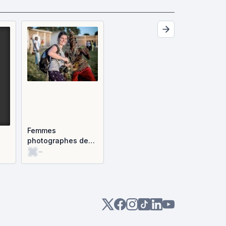
Femmes
photographes de
-
guerre