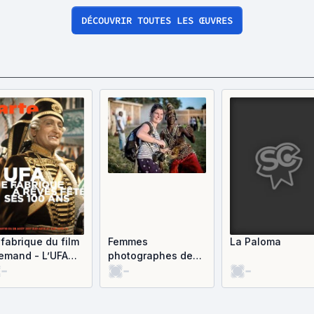
DÉCOUVRIR TOUTES LES ŒUVRES
 fabrique du film
Femmes
La Paloma
lemand - L’UFA
photographes de
-
-
-
te ses 100 ans
guerre