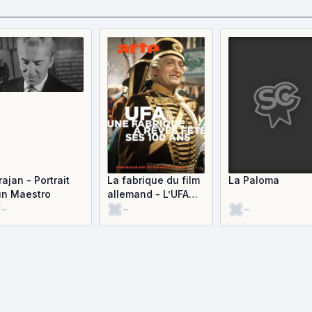
ajan - Portrait
La fabrique du film
La Paloma
un Maestro
allemand - L’UFA
-
-
-
fête ses 100 ans