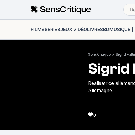
FILMS
SÉRIES
JEUX VIDÉO
LIVRES
BD
MUSIQUE
SensCritique
>
Sigrid Falti
Sigrid 
Réalisatrice allema
Allemagne.
0