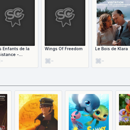
s Enfants de la
Wings Of Freedom
Le Bois de Klara
sistance -
-
-
-
escalade