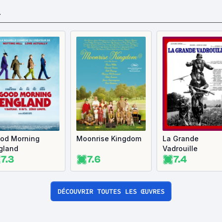
L
od Morning
Moonrise Kingdom
La Grande
gland
Vadrouille
7.3
7.6
7.4
DÉCOUVRIR TOUTES LES ŒUVRES