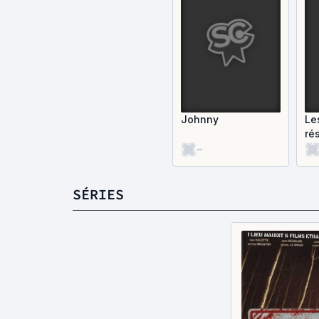
Johnny
Le
ré
-
L'
SÉRIES