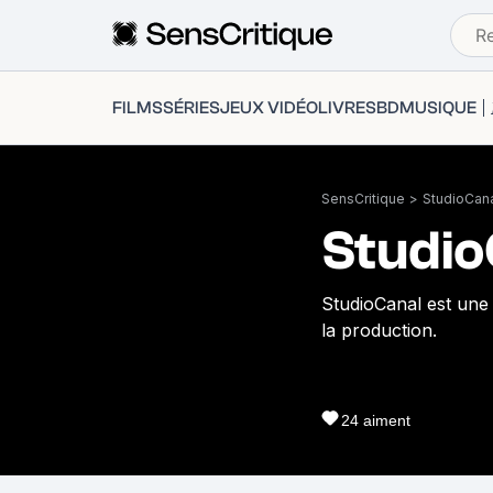
FILMS
SÉRIES
JEUX VIDÉO
LIVRES
BD
MUSIQUE
SensCritique
>
StudioCan
Studio
StudioCanal est une s
la production.
24
aiment