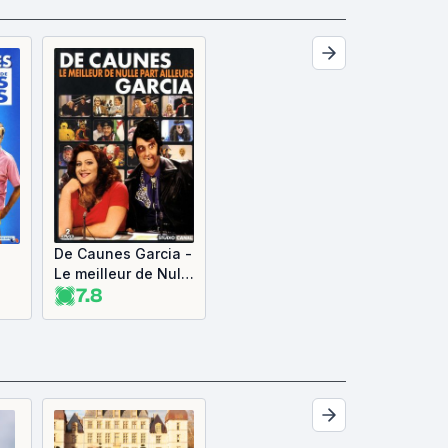
De Caunes Garcia -
Le meilleur de Nulle
7.8
part ailleurs
s