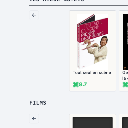
Tout seul en scène
Ge
la
8.7
ci
FILMS