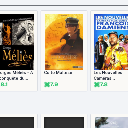
orges Méliès - A
Corto Maltese
Les Nouvelles
 conquête du
Caméras
8.1
7.9
7.8
nématographe
planquées de
François Damien