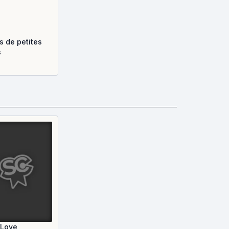
s de petites
s
 Love