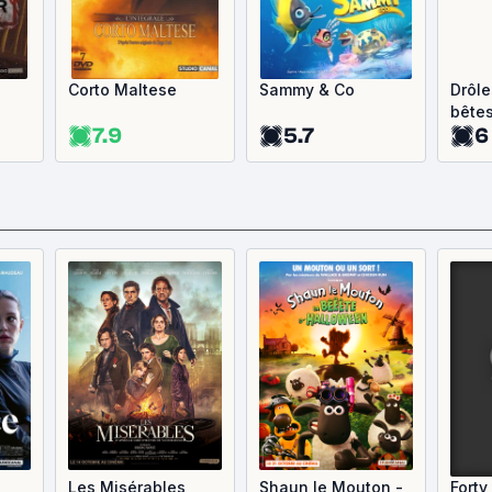
Corto Maltese
Sammy & Co
Drôle
bête
7.9
5.7
6
Les Misérables
Shaun le Mouton -
Forty