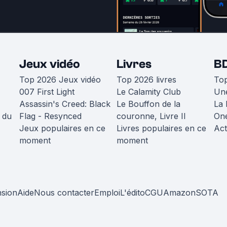
Jeux vidéo
Livres
B
Top 2026 Jeux vidéo
Top 2026 livres
To
007 First Light
Le Calamity Club
Une
Assassin's Creed: Black
Le Bouffon de la
La 
 du
Flag - Resynced
couronne, Livre II
One
Jeux populaires en ce
Livres populaires en ce
Act
moment
moment
nsion
Aide
Nous contacter
Emploi
L'édito
CGU
Amazon
SOTA