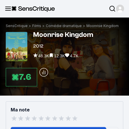
SensCritique
>
Films
>
Comédie dramatique
>
Moonrise Kingdom
Moonrise Kingdom
2012
48.3K
12.3K
4.7K
7.6
Ma note