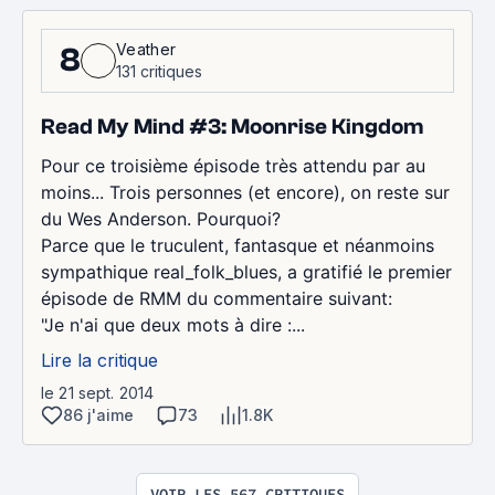
Veather
8
131 critiques
Read My Mind #3: Moonrise Kingdom
Pour ce troisième épisode très attendu par au
moins... Trois personnes (et encore), on reste sur
du Wes Anderson. Pourquoi?
Parce que le truculent, fantasque et néanmoins
sympathique real_folk_blues, a gratifié le premier
épisode de RMM du commentaire suivant:
"Je n'ai que deux mots à dire :...
Lire la critique
le 21 sept. 2014
86 j'aime
73
1.8K
VOIR LES 567 CRITIQUES