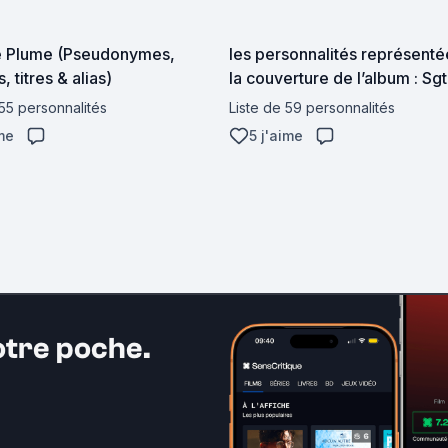
 Plume (Pseudonymes,
les personnalités représenté
 titres & alias)
la couverture de l’album : Sgt
Pepper Lonely Heart Club B
 55 personnalités
Liste de 59 personnalités
ime
5 j'aime
otre poche.