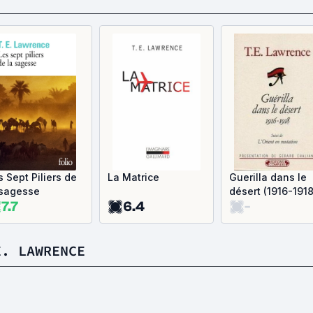
s Sept Piliers de
La Matrice
Guerilla dans le
 sagesse
désert (1916-1918
7.7
6.4
-
E. LAWRENCE