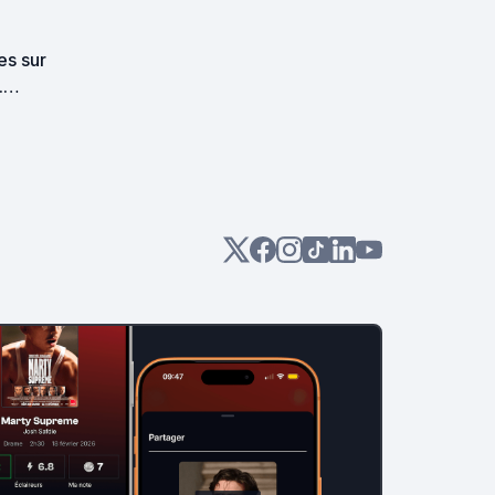
es sur
.
and