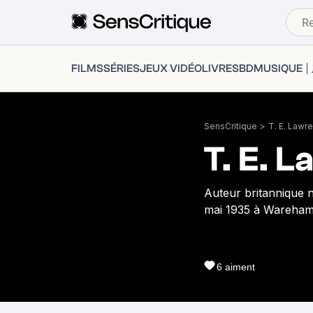
FILMS
SÉRIES
JEUX VIDÉO
LIVRES
BD
MUSIQUE
SensCritique
>
T. E. Lawr
T. E. 
Auteur britannique n
mai 1935 à Wareham
6
aiment