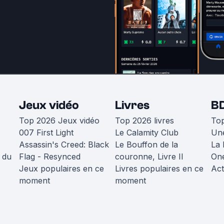
Jeux vidéo
Livres
B
Top 2026 Jeux vidéo
Top 2026 livres
To
007 First Light
Le Calamity Club
Une
Assassin's Creed: Black
Le Bouffon de la
La 
 du
Flag - Resynced
couronne, Livre II
One
Jeux populaires en ce
Livres populaires en ce
Act
moment
moment