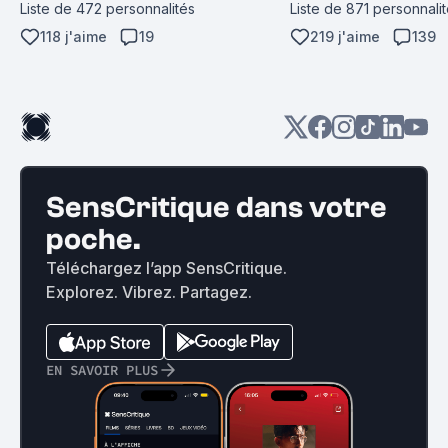
mathématique
Liste de 472 personnalités
Liste de 871 personnali
118 j'aime
19
219 j'aime
139
SensCritique dans votre
poche.
Téléchargez l’app SensCritique.
Explorez. Vibrez. Partagez.
EN SAVOIR PLUS