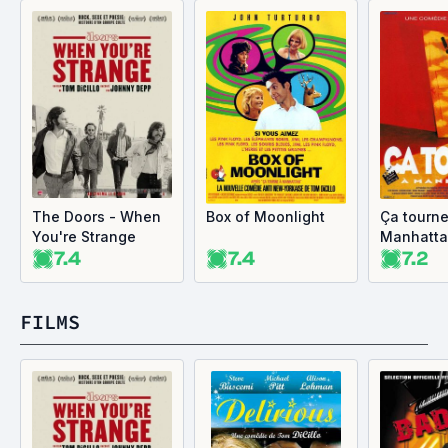
The Doors - When
Box of Moonlight
Ça tourne
You're Strange
Manhatt
7.4
7.4
7.2
FILMS