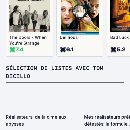
The Doors - When
Delirious
Bad Luck 
You're Strange
7.4
6.1
5.2
SÉLECTION DE LISTES AVEC TOM
DICILLO
Réalisateurs: de la cime aux 
Mes réalisateurs préf
abysses
détestés: la formule 