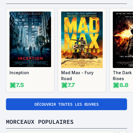
Inception
Mad Max - Fury
The Dark 
Road
Rises
7.5
7.7
6.8
DÉCOUVRIR TOUTES LES ŒUVRES
MORCEAUX POPULAIRES