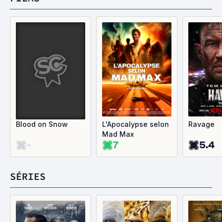
Blood on Snow
L'Apocalypse selon
Ravage
Mad Max
-
7
5.4
SÉRIES