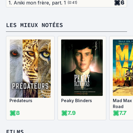
6
1
.
Aniki mon frère, part. 1
(
0:41
)
LES MIEUX NOTÉES
Prédateurs
Peaky Blinders
Mad Max 
Road
8
7.9
7.7
FILMS