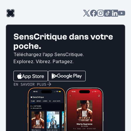
SensCritique dans votre
poche.
Téléchargez l’app SensCritique.
Explorez. Vibrez. Partagez.
EN SAVOIR PLUS