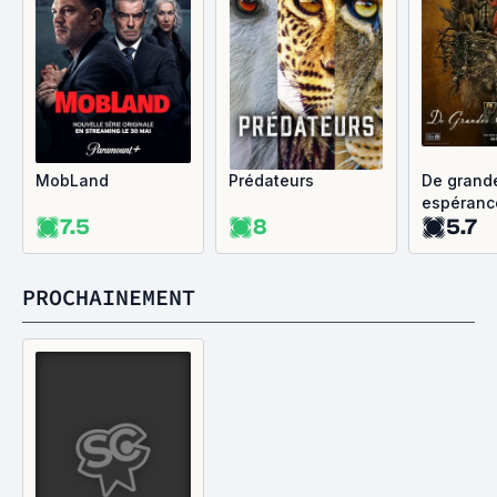
MobLand
Prédateurs
De grand
espéranc
7.5
8
5.7
PROCHAINEMENT