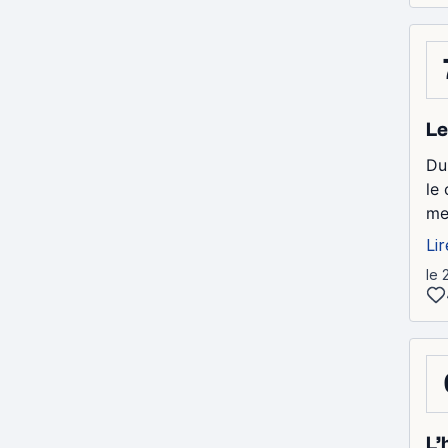
Le
Du
le
me
Lir
le 
L’