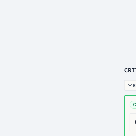
CRI
R
C