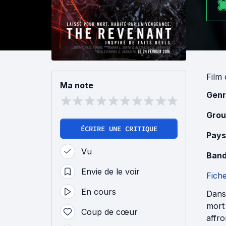
Film
Ma note
Genr
Grou
ÉCRIRE UNE CRITIQUE
Pays
Vu
Band
Envie de le voir
Fich
En cours
Dans
mort 
Coup de cœur
affro