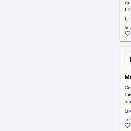
qu
Le
Lir
le 
Ma
Ce
fa
Iná
Lir
le 