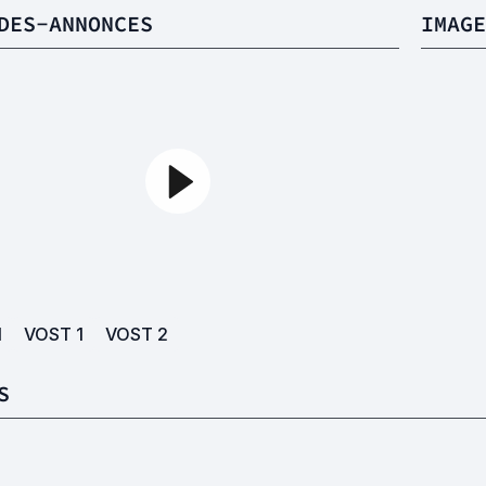
DES-ANNONCES
IMAGE
1
VOST
1
VOST
2
S