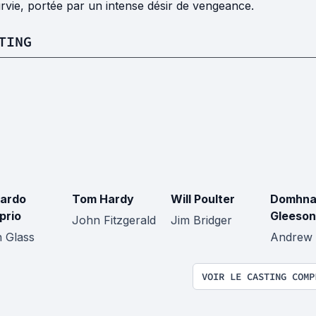
rvie, portée par un intense désir de vengeance.
TING
ardo
Tom Hardy
Will Poulter
Domhnal
prio
Gleeson
John Fitzgerald
Jim Bridger
 Glass
Andrew
VOIR LE CASTING COMP