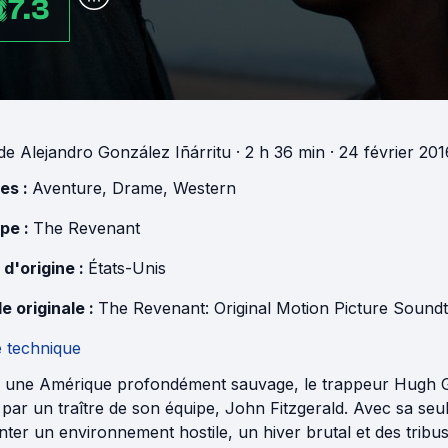
7.3
de
Alejandro González Iñárritu
· 2 h 36 min
· 24 février 20
es :
Aventure
,
Drame
,
Western
pe :
The Revenant
 d'origine :
États-Unis
e originale :
The Revenant: Original Motion Picture Sound
e technique
 une Amérique profondément sauvage, le trappeur Hugh Gla
par un traître de son équipe, John Fitzgerald. Avec sa seu
nter un environnement hostile, un hiver brutal et des tribu