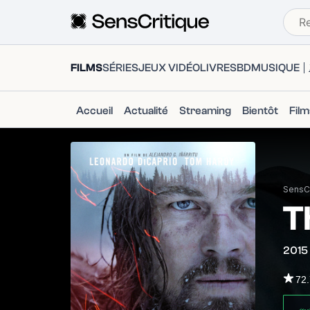
FILMS
SÉRIES
JEUX VIDÉO
LIVRES
BD
MUSIQUE
Accueil
Actualité
Streaming
Bientôt
Fil
SensCr
T
2015
72