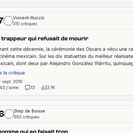
Vincent-Ruozzi
7
310 critiques
 trappeur qui refusait de mourir
rant cette décennie, la cérémonie des Oscars a vécu une r
 cinéma mexicain. Sur les dix statuettes du meilleur réalisat
xicain, dont deux par Alejandro González Iñárritu, quinquag
e la critique
2 sept. 2019
43 j'aime
13
2.1K
Step de Boisse
6
650 critiques
homme qui en faisait trop