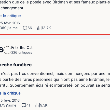
estion que celle posée avec Birdman et ses fameux plans-
 changement...
e la critique
25 févr. 2016
389 j'aime
66
13.7K
Fritz_the_Cat
8
226 critiques
rche funèbre
 n'est pas très conventionnel, mais commençons par une mise
is partie des rares personnes qui n'ont pas aimé Birdman, l
rritu. Superbement éclairé et interprété, on pouvait se senti
e la critique
25 févr. 2016
175 j'aime
41
9.5K