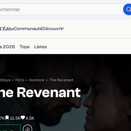
L'Édito
Communauté
Découvrir
ms 2026
Tops
Listes
itique
>
Films
>
Aventure
>
The Revenant
he Revenant
.7K
11.5K
4.5K