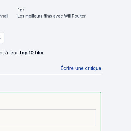
1
er
hnall
Les meilleurs films avec Will Poulter
S
nt à leur
top 10 film
Écrire une critique