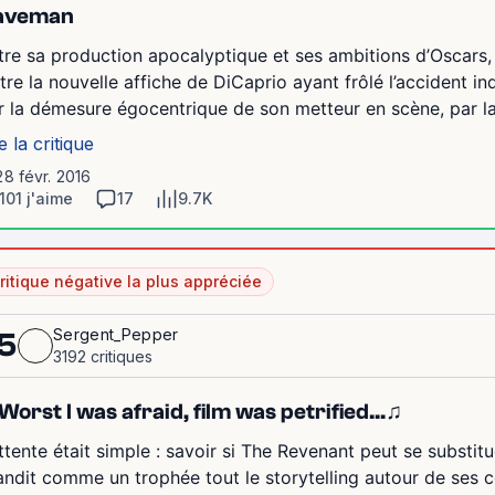
aveman
tre sa production apocalyptique et ses ambitions d’Oscars, 
être la nouvelle affiche de DiCaprio ayant frôlé l’accident in
r la démesure égocentrique de son metteur en scène, par la 
e la critique
28 févr. 2016
101 j'aime
17
9.7K
ritique négative la plus appréciée
Sergent_Pepper
5
3192 critiques
Worst I was afraid, film was petrified…♫
attente était simple : savoir si The Revenant peut se substitu
andit comme un trophée tout le storytelling autour de ses c