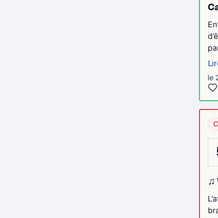
C
En
d’
pa
Lir
le 
C
♫ 
L’
br