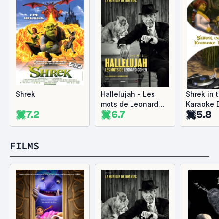
Shrek
Hallelujah - Les
Shrek in
mots de Leonard
Karaoke 
7.2
6.7
5.8
Cohen
Party
FILMS