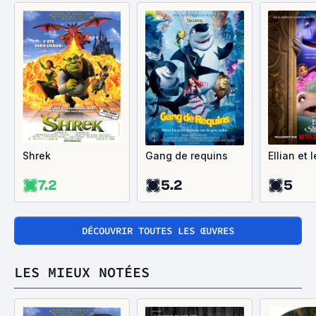
Shrek
Gang de requins
Ellian et 
7.2
5.2
5
DÉCOUVRIR TOUTES LES ŒUVRES
LES MIEUX NOTÉES