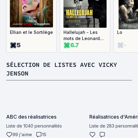
Ellian et le Sortilège
Hallelujah - Les
Lo
mots de Leonard
5
6.7
-
Cohen
SÉLECTION DE LISTES AVEC VICKY
JENSON
ABC des réalisatrices
Réalisatrices d'Amé
Liste de 1040 personnalités
Liste de 283 personnali
99 j'aime
15