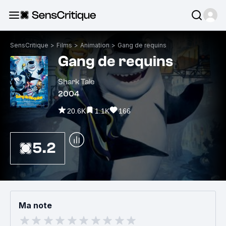
SensCritique
>
Films
>
Animation
>
Gang de requins
Gang de requins
Shark Tale
2004
20.6K
1.1K
166
5.2
Ma note