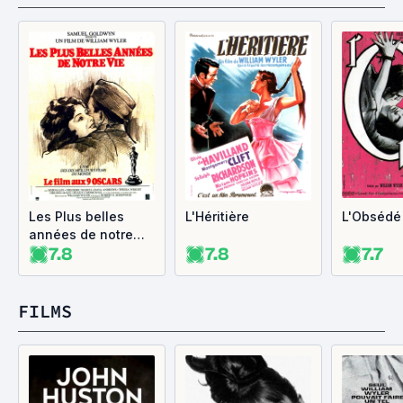
Les Plus belles
L'Héritière
L'Obsédé
années de notre
7.8
7.8
7.7
vie
FILMS