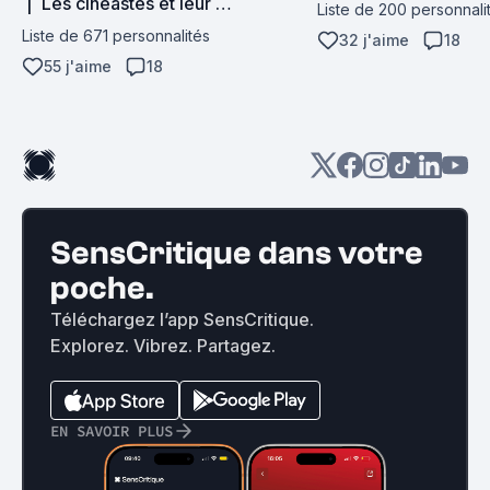
 |  Les cinéastes et leur 
Liste de 200 personnali
filmographie
Liste de 671 personnalités
32 j'aime
18
55 j'aime
18
SensCritique dans votre
poche.
Téléchargez l’app SensCritique.
Explorez. Vibrez. Partagez.
EN SAVOIR PLUS