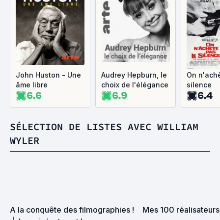
John Huston - Une
Audrey Hepburn, le
On n'achè
âme libre
choix de l'élégance
silence
6.6
6.9
6.4
SÉLECTION DE LISTES AVEC WILLIAM
WYLER
A la conquête des filmographies ! 
Mes 100 réalisateurs