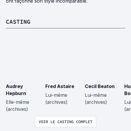
ont façonné son style incomparable.
CASTING
Audrey 
Fred Astaire
Cecil Beaton
Hu
Hepburn
Bo
Lui-même 
Lui-même 
Elle-même 
(archives)
(archives)
Lu
(archives)
(ar
VOIR LE CASTING COMPLET