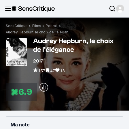
SensCritique
>
Films
>
Portrait
>
Audrey Hepburn, le choix de l'élégance
Audrey Hepburn, le choix
de l'élégance
2017
157
47
13
6.9
Ma note