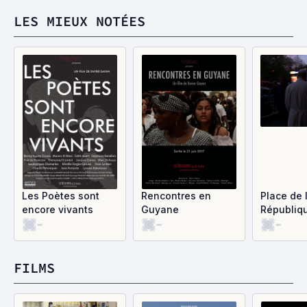
LES MIEUX NOTÉES
Les Poètes sont
Rencontres en
Place de 
encore vivants
Guyane
Républiq
-
-
-
plus tard
FILMS