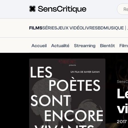
FILMS
SÉRIES
JEUX VIDÉO
LIVRES
BD
MUSIQUE
Accueil
Actualité
Streaming
Bientôt
Fil
SensCr
L
v
2017