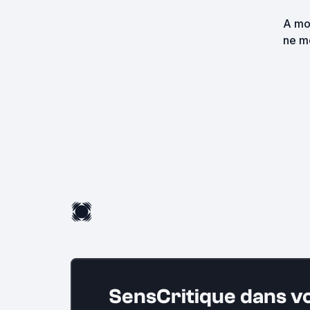
A mo
ne m
devra
SensCritique dans v