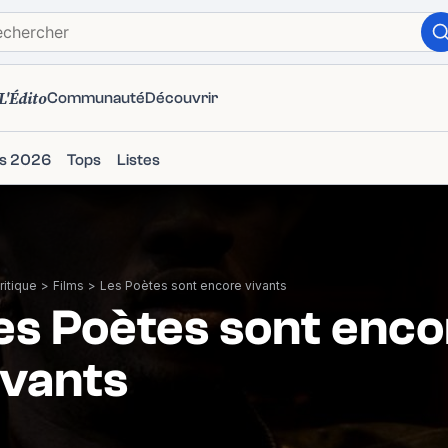
L'Édito
Communauté
Découvrir
ms 2026
Tops
Listes
itique
>
Films
>
Les Poètes sont encore vivants
es Poètes sont enc
ivants