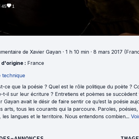
45
1
mentaire
de
Xavier Gayan
· 1 h 10 min
· 8 mars 2017 (Fran
 d'origine :
France
e technique
t-ce que la poésie ? Quel est le rôle politique du poète ? Co
e-t-il sur leur écriture ? Entretiens et poèmes se succèdent t
r Gayan avait le désir de faire sentir ce qu’est la poésie au
s arts, tous les courants qui la parcoure. Paroles, poési
 les langues et le territoire. Nous entendons combien...
Voi
DES-ANNONCES
IMAGE