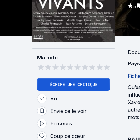
5
Docu
Ma note
Pays
Fich
ÉCRIRE UNE CRITIQUE
Qu’es
influ
Vu
Xavie
autre
Envie de le voir
mots,
En cours
Coup de cœur
BAN