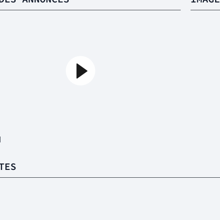
1
TES