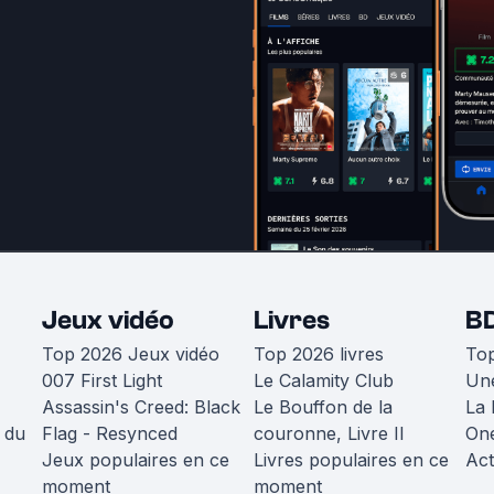
Jeux vidéo
Livres
B
Top 2026 Jeux vidéo
Top 2026 livres
To
007 First Light
Le Calamity Club
Une
Assassin's Creed: Black
Le Bouffon de la
La 
 du
Flag - Resynced
couronne, Livre II
One
Jeux populaires en ce
Livres populaires en ce
Act
moment
moment