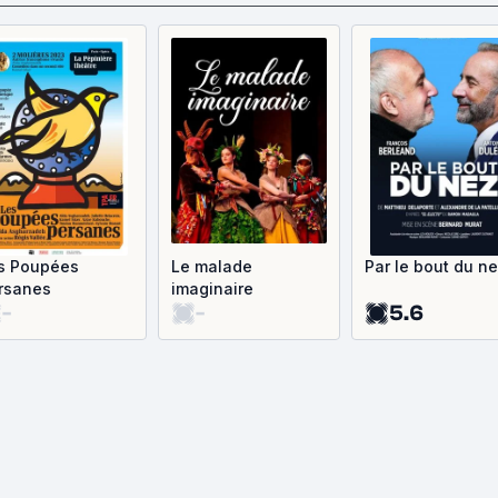
s Poupées
Le malade
Par le bout du n
rsanes
imaginaire
-
-
5.6