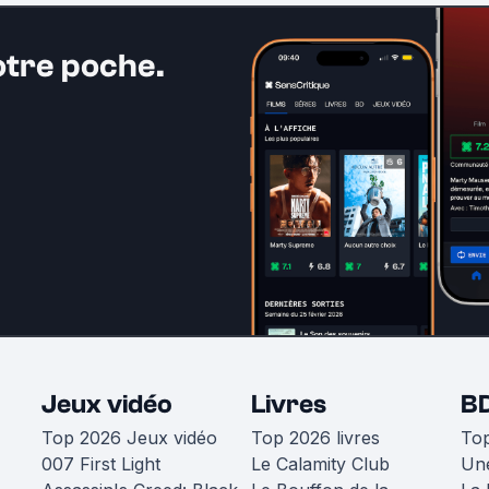
otre poche.
Jeux vidéo
Livres
B
Top 2026 Jeux vidéo
Top 2026 livres
To
007 First Light
Le Calamity Club
Une