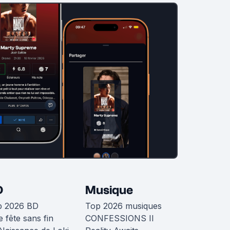
D
Musique
p 2026 BD
Top 2026 musiques
 fête sans fin
CONFESSIONS II