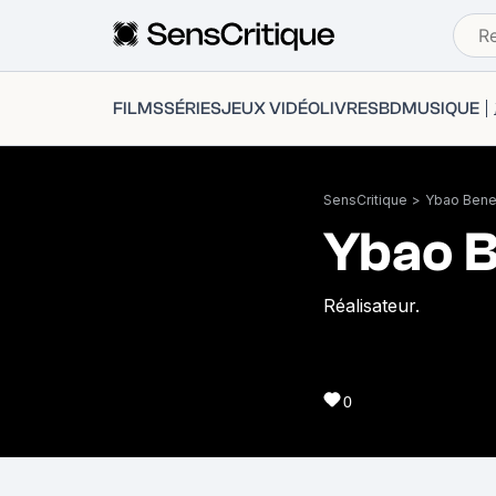
FILMS
SÉRIES
JEUX VIDÉO
LIVRES
BD
MUSIQUE
SensCritique
>
Ybao Bene
Ybao B
Réalisateur.
0