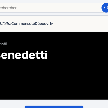
L'Édito
Communauté
Découvrir
detti
enedetti