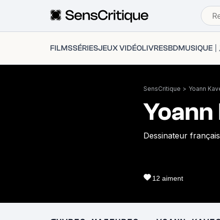
FILMS
SÉRIES
JEUX VIDÉO
LIVRES
BD
MUSIQUE
SensCritique
>
Yoann Kav
Yoann
Dessinateur français
12
aiment