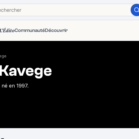
L'Édito
Communauté
Découvrir
ege
 Kavege
 né en 1997.