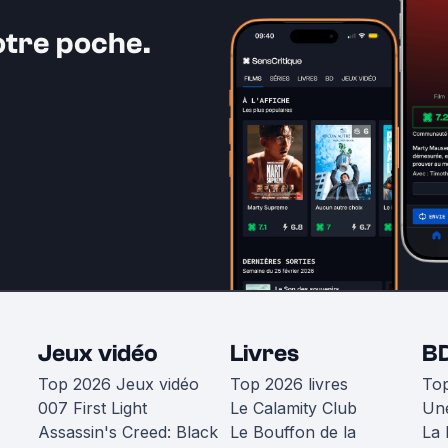
otre poche.
Jeux vidéo
Livres
B
Top 2026 Jeux vidéo
Top 2026 livres
To
007 First Light
Le Calamity Club
Une
Assassin's Creed: Black
Le Bouffon de la
La 