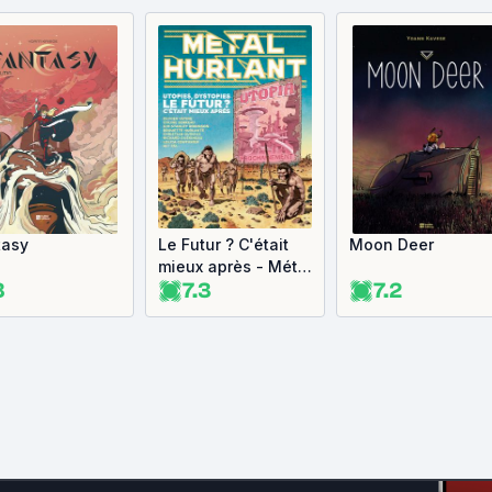
tasy
Le Futur ? C'était
Moon Deer
mieux après - Métal
8
7.3
7.2
hurlant n°9