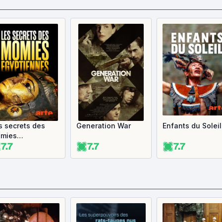
s secrets des
Generation War
Enfants du Soleil
mies
7.7
7.7
7.7
yptiennes