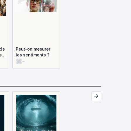
cle
Peut-on mesurer
s
les sentiments ?
-