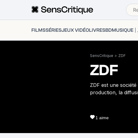
FILMS
SÉRIES
JEUX VIDÉO
LIVRES
BD
MUSIQUE
SensCritique
>
ZDF
ZDF
ZDF est une société s
production, la diffusi
1
aime