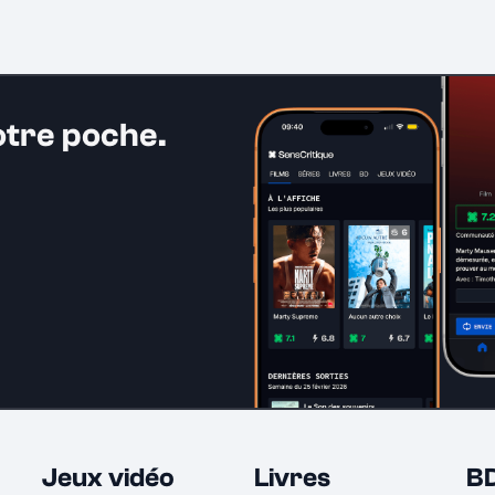
otre poche.
Jeux vidéo
Livres
B