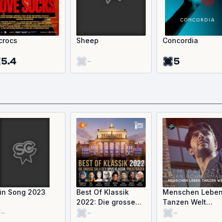
crocs
Sheep
Concordia
5.4
-
5
in Song 2023
Best Of Klassik
Menschen Lebe
2022: Die grosse
Tanzen Welt
-
-
-
Gala der Opus
(Single)
Klassik-Preisträger