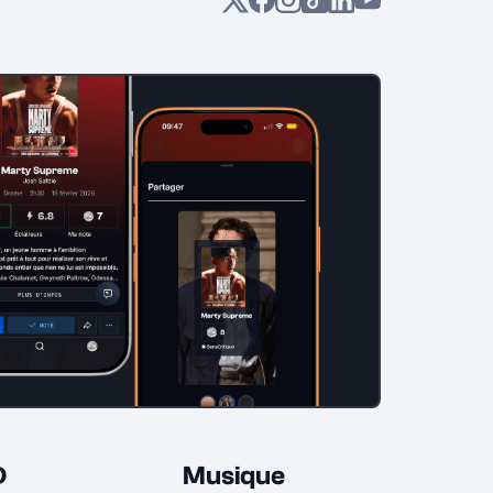
D
Musique