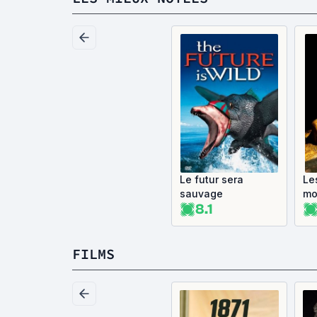
Le futur sera
Le
sauvage
mo
8.1
ég
FILMS