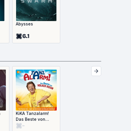
Abysses
6.1
n
KiKA Tanzalarm!
Das Beste von
-
Volker Rosin