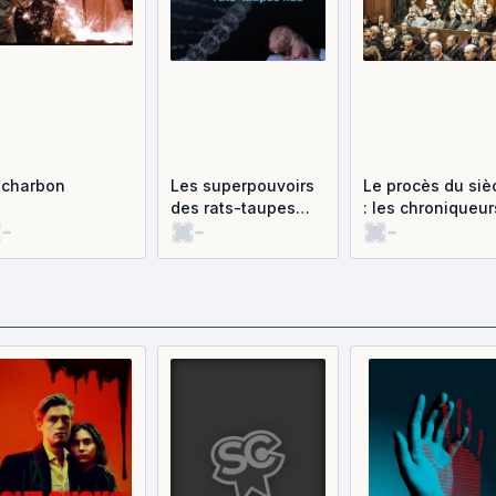
 charbon
Les superpouvoirs
Le procès du siè
des rats-taupes
: les chroniqueur
-
-
-
nus
célèbres de
Nuremberg