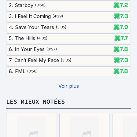
7.2
2
.
Starboy
(
3:50
)
7.3
3
.
I Feel It Coming
(
4:29
)
7.9
4
.
Save Your Tears
(
3:35
)
7.7
5
.
The Hills
(
4:02
)
7.8
6
.
In Your Eyes
(
3:57
)
7.3
7
.
Can’t Feel My Face
(
3:35
)
7.8
8
.
FML
(
3:56
)
Voir plus
LES MIEUX NOTÉES