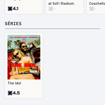
at SoFi Stadium
Coachell
4.1
-
-
SÉRIES
The Idol
4.5