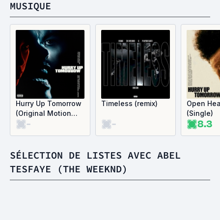
MUSIQUE
Hurry Up Tomorrow
Timeless (remix)
Open Hea
(Original Motion
(Single)
-
-
8.3
Picture Score)
(OST)
SÉLECTION DE LISTES AVEC ABEL
TESFAYE (THE WEEKND)