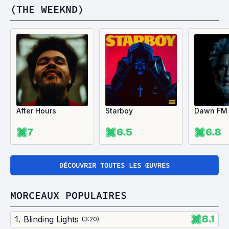
(THE WEEKND)
After Hours
Starboy
Dawn FM
7
6.5
6.8
DÉCOUVRIR TOUTES LES ŒUVRES
MORCEAUX POPULAIRES
8.1
1
.
Blinding Lights
(
3:20
)