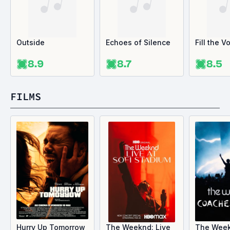
Outside
Echoes of Silence
Fill the V
8.9
8.7
8.5
FILMS
Hurry Up Tomorrow
The Weeknd: Live
The Week