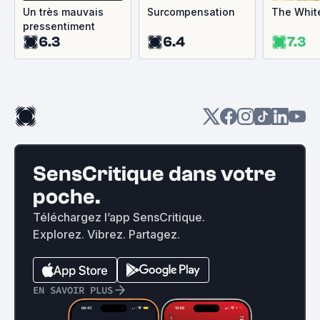
Un très mauvais
Surcompensation
The Whit
pressentiment
6.3
6.4
7.3
SensCritique dans votre
poche.
Téléchargez l’app SensCritique.
Explorez. Vibrez. Partagez.
EN SAVOIR PLUS