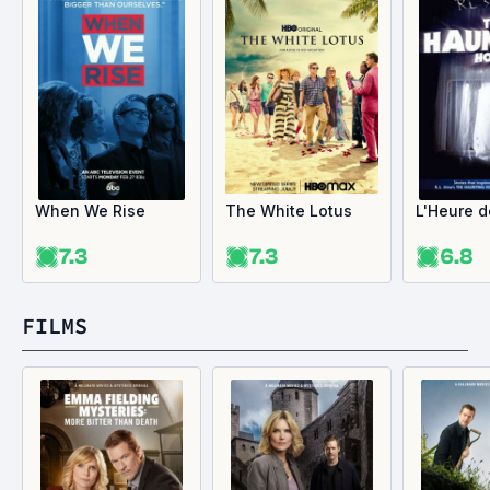
When We Rise
The White Lotus
L'Heure d
7.3
7.3
6.8
FILMS