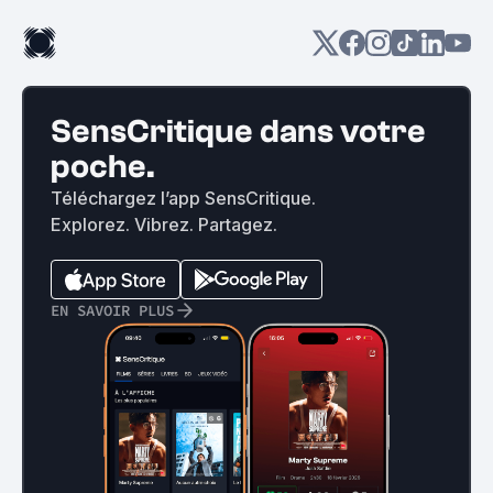
SensCritique dans votre
poche.
Téléchargez l’app SensCritique.
Explorez. Vibrez. Partagez.
EN SAVOIR PLUS