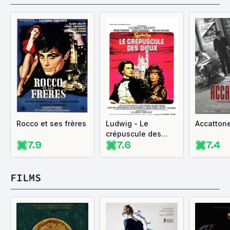
Rocco et ses frères
Ludwig - Le
Accatton
crépuscule des
7.9
7.6
7.4
Dieux
FILMS