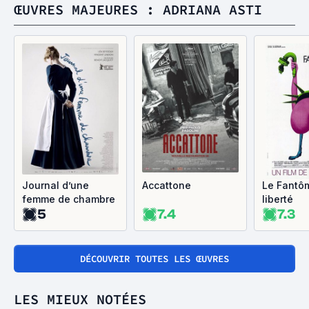
ŒUVRES MAJEURES : ADRIANA ASTI
Journal d’une
Accattone
Le Fantô
femme de chambre
liberté
5
7.4
7.3
DÉCOUVRIR TOUTES LES ŒUVRES
LES MIEUX NOTÉES