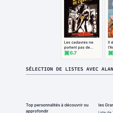
Les cadavres ne
Il 
portent pas de
l'
6.7
costard
SÉLECTION DE LISTES AVEC ALA
Top personnalités à découvrir ou
les Gra
approfondir
Liste de