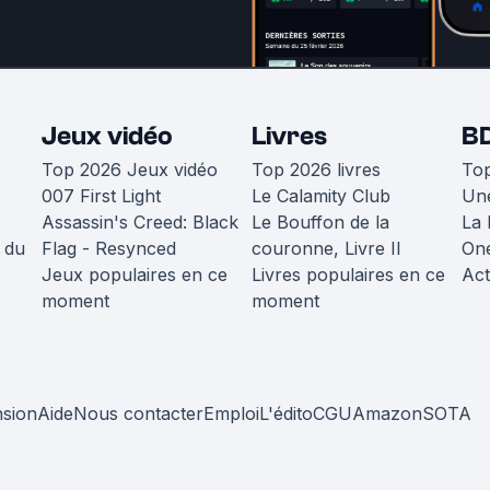
Jeux vidéo
Livres
B
Top 2026 Jeux vidéo
Top 2026 livres
To
007 First Light
Le Calamity Club
Une
Assassin's Creed: Black
Le Bouffon de la
La 
 du
Flag - Resynced
couronne, Livre II
One
Jeux populaires en ce
Livres populaires en ce
Act
moment
moment
nsion
Aide
Nous contacter
Emploi
L'édito
CGU
Amazon
SOTA