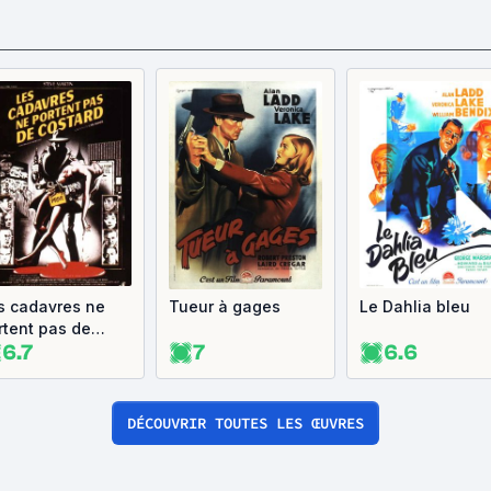
s cadavres ne
Tueur à gages
Le Dahlia bleu
rtent pas de
6.7
7
6.6
stard
DÉCOUVRIR TOUTES LES ŒUVRES