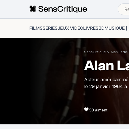
FILMS
SÉRIES
JEUX VIDÉO
LIVRES
BD
MUSIQUE
SensCritique
>
Alan Ladd
Alan L
Acteur américain né 
le 29 janvier 1964 à
50
aiment