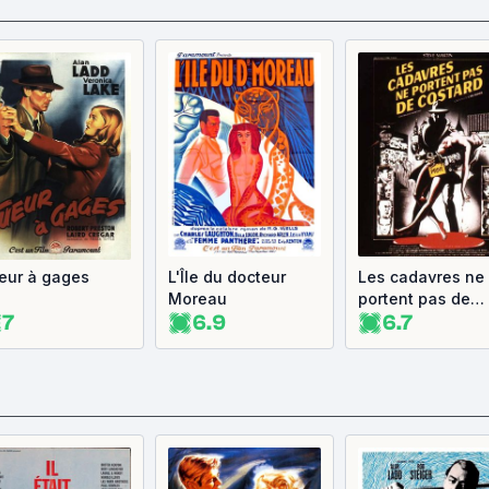
eur à gages
L'Île du docteur
Les cadavres ne
Moreau
portent pas de
7
6.9
6.7
costard