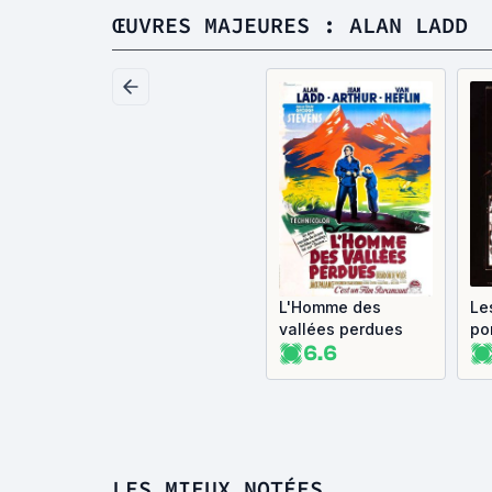
ŒUVRES MAJEURES : ALAN LADD
L'Homme des
Le
vallées perdues
po
6.6
co
LES MIEUX NOTÉES