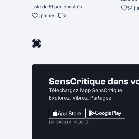
Liste de 51 personnalités
54 j'
1 j'aime
3
SensCritique dans v
Téléchargez l’app SensCritique.
Explorez. Vibrez. Partagez.
EN SAVOIR PLUS