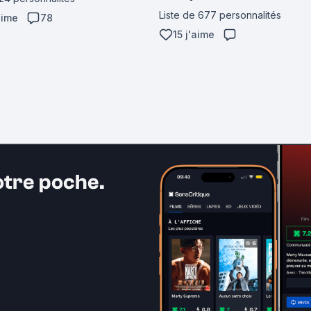
Liste de 677 personnalités
aime
78
15 j'aime
otre poche.