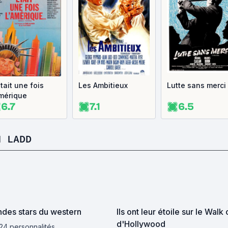
était une fois
Les Ambitieux
Lutte sans merci
Amérique
6.7
7.1
6.5
N LADD
ndes stars du western
Ils ont leur étoile sur le Wal
d'Hollywood
 24 personnalités