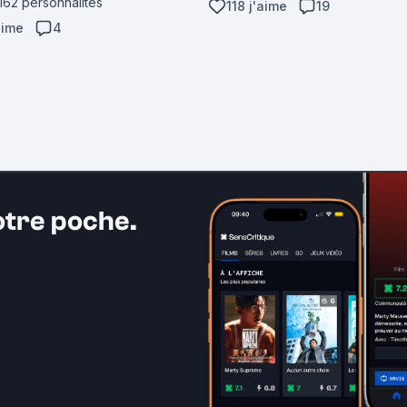
 162 personnalités
118 j'aime
19
aime
4
otre poche.