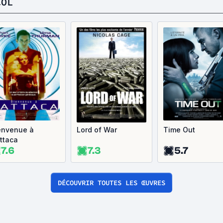
COL
envenue à
Lord of War
Time Out
ttaca
7.6
7.3
5.7
DÉCOUVRIR TOUTES LES ŒUVRES