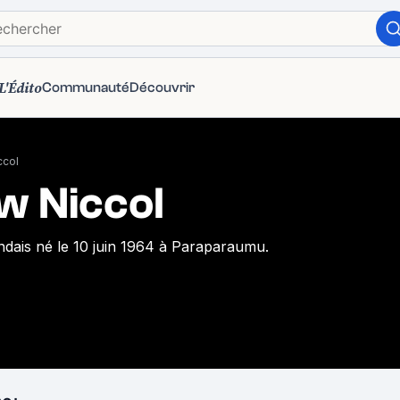
L'Édito
Communauté
Découvrir
ccol
w Niccol
ndais né le 10 juin 1964 à Paraparaumu.