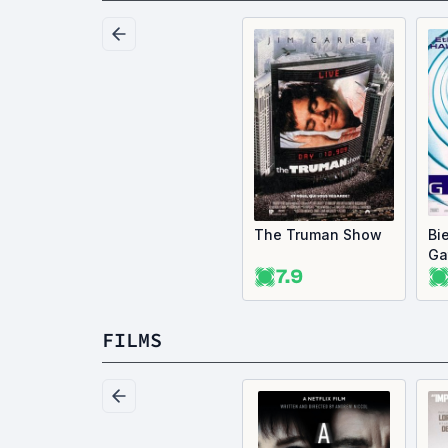
The Truman Show
Bi
Ga
7.9
FILMS