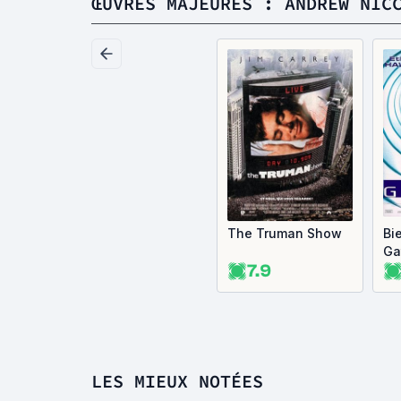
ŒUVRES MAJEURES : ANDREW NIC
The Truman Show
Bi
Ga
7.9
LES MIEUX NOTÉES