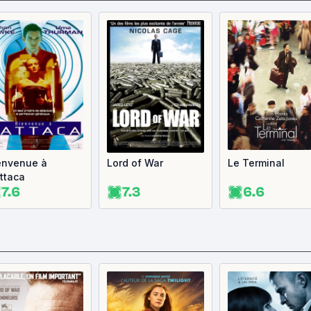
envenue à
Lord of War
Le Terminal
ttaca
7.6
7.3
6.6