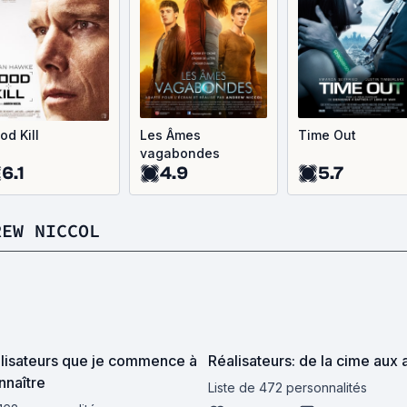
od Kill
Les Âmes
Time Out
vagabondes
6.1
4.9
5.7
REW NICCOL
lisateurs que je commence à
Réalisateurs: de la cime aux
nnaître
Liste de 472 personnalités