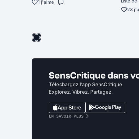
Liste de
1 j'aime
28 j'
SensCritique dans v
Téléchargez l’app SensCritique.
Explorez. Vibrez. Partagez.
EN SAVOIR PLUS