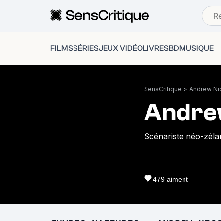
FILMS
SÉRIES
JEUX VIDÉO
LIVRES
BD
MUSIQUE
SensCritique
>
Andrew Ni
Andre
Scénariste néo-zéla
479
aiment