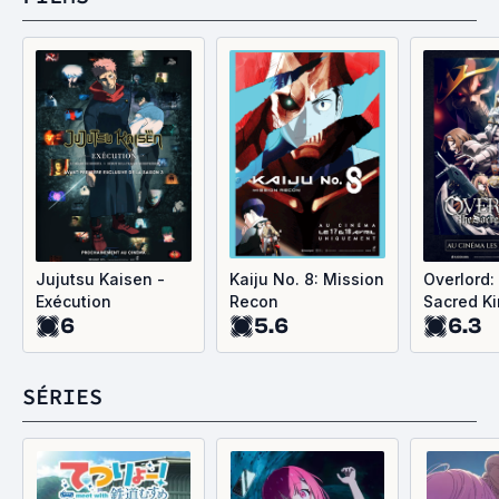
Jujutsu Kaisen -
Kaiju No. 8: Mission
Overlord:
Exécution
Recon
Sacred K
6
5.6
6.3
SÉRIES