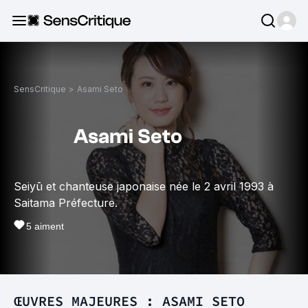
SensCritique
>
Asami Seto
Asami Seto
Seiyū et chanteuse japonaise née le 2 avril 1993 à
Saitama Préfecture.
5
aiment
ŒUVRES MAJEURES : ASAMI SETO