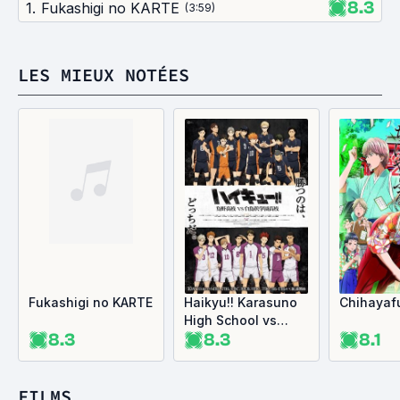
8.3
1
.
Fukashigi no KARTE
(
3:59
)
LES MIEUX NOTÉES
Fukashigi no KARTE
Haikyu!! Karasuno
Chihayaf
High School vs
8.3
8.3
8.1
Shiratorizawa
Academy
FILMS