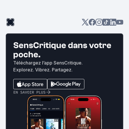
SensCritique dans votre
poche.
Téléchargez l’app SensCritique.
Explorez. Vibrez. Partagez.
EN SAVOIR PLUS