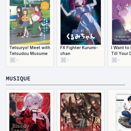
Tetsuryo! Meet with
FX Fighter Kurumi-
I Want to
Tetsudou Musume
chan
Till Your
-
-
-
MUSIQUE