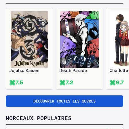
Jujutsu Kaisen
Death Parade
Charlotte
7.5
7.2
6.7
DÉCOUVRIR TOUTES LES ŒUVRES
MORCEAUX POPULAIRES