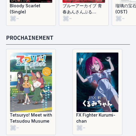
Bloody Scarlet
ブルーアーカイブ 青
瑠璃の宝石 
(Single)
春あんさんぶる
(OST)
-
-
-
Vol.15 「正義実現委
員会」 (EP)
PROCHAINEMENT
Tetsuryo! Meet with
FX Fighter Kurumi-
Tetsudou Musume
chan
-
-