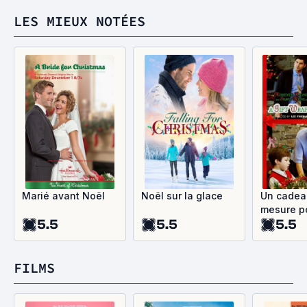
LES MIEUX NOTÉES
Marié avant Noël
Noël sur la glace
Un cadea
mesure p
5.5
5.5
5.5
FILMS