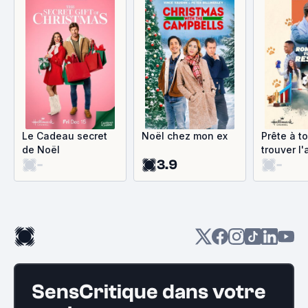
Le Cadeau secret
Noël chez mon ex
Prête à t
de Noël
trouver l
-
3.9
-
SensCritique dans votre