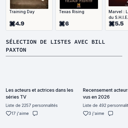
Training Day
Texas Rising
Marvel : 
du S.H.I.E
4.9
6
5.5
SÉLECTION DE LISTES AVEC BILL
PAXTON
Les acteurs et actrices dans les 
Recensement acteurs
séries TV
vus en 2026
Liste de 2257 personnalités
Liste de 492 personnali
17 j'aime
3 j'aime