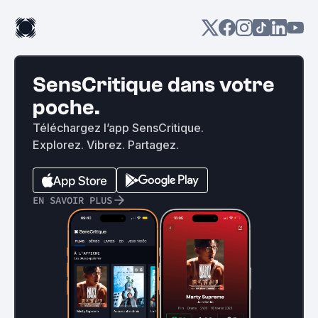
SensCritique dans votre
poche.
Téléchargez l’app SensCritique.
Explorez. Vibrez. Partagez.
EN SAVOIR PLUS