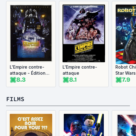
L'Empire contre-
L'Empire contre-
Robot Chi
attaque - Édition
attaque
Star Wars
8.3
8.1
7.9
Spéciale
III
FILMS