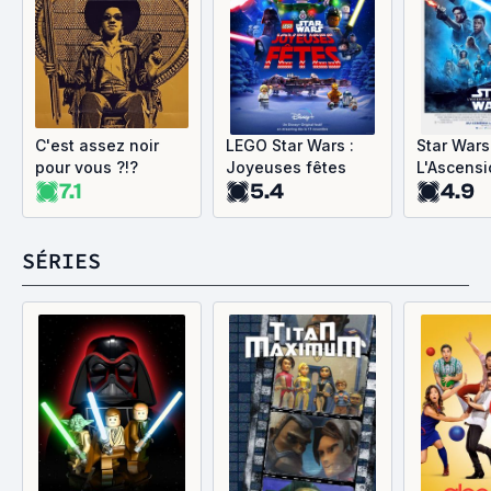
C'est assez noir
LEGO Star Wars :
Star Wars
pour vous ?!?
Joyeuses fêtes
L'Ascensi
7.1
5.4
4.9
Skywalke
SÉRIES