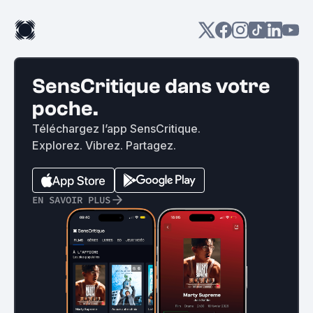
SensCritique dans votre
poche.
Téléchargez l’app SensCritique.
Explorez. Vibrez. Partagez.
EN SAVOIR PLUS